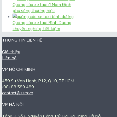
Quảng cáo xe taxi ở Nam Định
phủ sóng thương hiệu
Quảng cáo xe taxi Bình Dương
chuyên nghiệp, tiết kiệm
THÔNG TIN LIÊN HỆ
Giới thiệu
Liên hệ
VP HỒ CHÍ MINH
459 Sư Vạn Hạnh, P12, Q.10, TPHCM
(08) 88 589 489
contact@ssm.vn
VP HÀ NỘI
Tầng 3, Số 6 Nguyễn Công Trứ, Hai Bà Trưng, Hà Nội