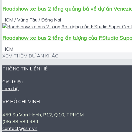
Roadshow xe bus 2 tầng quảng bá về dự án Venezi
HCM / Vũng Tàu / Đồng Nai
Roadshow xe bus 2 tầng ấn tượng của F.Studio Sup
HCM
XEM THÊM DỰ ÁN KHÁC
THÔNG TIN LIÊN HỆ
Giới thiệu
Liên hệ
VP HỒ CHÍ MINH
459 Sư Vạn Hạnh, P12, Q.10, TPHCM
(08) 88 589 489
contact@ssm.vn