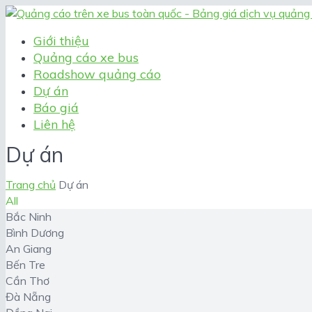
Giới thiệu
Quảng cáo xe bus
Roadshow quảng cáo
Dự án
Báo giá
Liên hệ
Dự án
Trang chủ
Dự án
All
Bắc Ninh
Bình Dương
An Giang
Bến Tre
Cần Thơ
Đà Nẵng