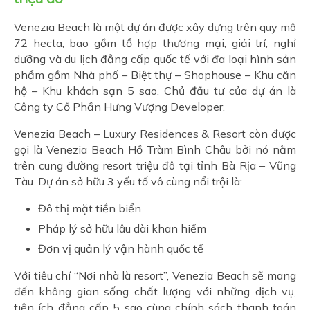
Venezia Beach là một dự án được xây dựng trên quy mô
72 hecta, bao gồm tổ hợp thương mại, giải trí, nghỉ
dưỡng và du lịch đẳng cấp quốc tế với đa loại hình sản
phẩm gồm Nhà phố – Biệt thự – Shophouse – Khu căn
hộ – Khu khách sạn 5 sao. Chủ đầu tư của dự án là
Công ty Cổ Phần Hưng Vượng Developer.
Venezia Beach – Luxury Residences & Resort còn được
gọi là Venezia Beach Hồ Tràm Bình Châu bởi nó nằm
trên cung đường resort triệu đô tại tỉnh Bà Rịa – Vũng
Tàu. Dự án sở hữu 3 yếu tố vô cùng nổi trội là:
Đô thị mặt tiền biển
Pháp lý sở hữu lâu dài khan hiếm
Đơn vị quản lý vận hành quốc tế
Với tiêu chí “Nơi nhà là resort”, Venezia Beach sẽ mang
đến không gian sống chất lượng với những dịch vụ,
tiện ích đẳng cấp 5 sao cùng chính sách thanh toán