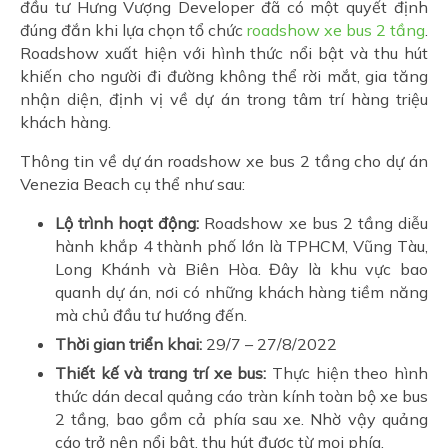
đầu tư Hưng Vượng Developer đã có một quyết định
đúng đắn khi lựa chọn tổ chức
roadshow xe bus 2 tầng
.
Roadshow xuất hiện với hình thức nổi bật và thu hút
khiến cho người đi đường không thể rời mắt, gia tăng
nhận diện, định vị về dự án trong tâm trí hàng triệu
khách hàng.
Thông tin về dự án roadshow xe bus 2 tầng cho dự án
Venezia Beach cụ thể như sau:
Lộ trình hoạt động:
Roadshow xe bus 2 tầng diễu
hành khắp 4 thành phố lớn là TPHCM, Vũng Tàu,
Long Khánh và Biên Hòa. Đây là khu vực bao
quanh dự án, nơi có những khách hàng tiềm năng
mà chủ đầu tư hướng đến.
Thời gian triển khai:
29/7 – 27/8/2022
Thiết kế và trang trí xe bus:
Thực hiện theo hình
thức dán decal quảng cáo tràn kính toàn bộ xe bus
2 tầng, bao gồm cả phía sau xe. Nhờ vậy quảng
cáo trở nên nổi bật, thu hút được từ mọi phía.