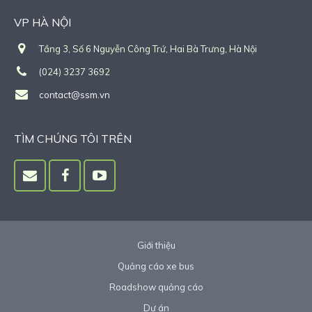
VP HÀ NỘI
Tầng 3, Số 6 Nguyễn Công Trứ, Hai Bà Trưng, Hà Nội
(024) 3237 3692
contact@ssm.vn
TÌM CHÚNG TÔI TRÊN
Giới thiệu
Quảng cáo xe bus
Roadshow quảng cáo
Dự án