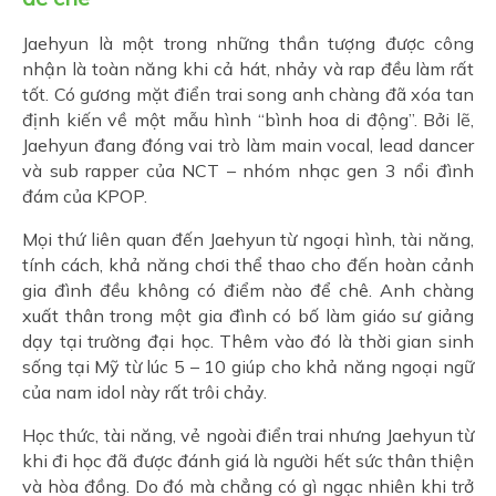
Jaehyun là một trong những thần tượng được công
nhận là toàn năng khi cả hát, nhảy và rap đều làm rất
tốt. Có gương mặt điển trai song anh chàng đã xóa tan
định kiến về một mẫu hình “bình hoa di động”. Bởi lẽ,
Jaehyun đang đóng vai trò làm main vocal, lead dancer
và sub rapper của NCT – nhóm nhạc gen 3 nổi đình
đám của KPOP.
Mọi thứ liên quan đến Jaehyun từ ngoại hình, tài năng,
tính cách, khả năng chơi thể thao cho đến hoàn cảnh
gia đình đều không có điểm nào để chê. Anh chàng
xuất thân trong một gia đình có bố làm giáo sư giảng
dạy tại trường đại học. Thêm vào đó là thời gian sinh
sống tại Mỹ từ lúc 5 – 10 giúp cho khả năng ngoại ngữ
của nam idol này rất trôi chảy.
Học thức, tài năng, vẻ ngoài điển trai nhưng Jaehyun từ
khi đi học đã được đánh giá là người hết sức thân thiện
và hòa đồng. Do đó mà chẳng có gì ngạc nhiên khi trở