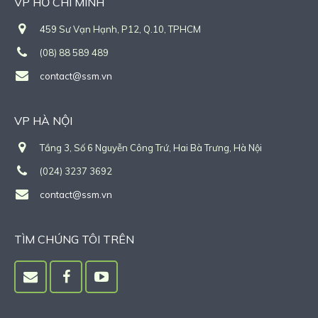
VP HỒ CHÍ MINH
459 Sư Vạn Hạnh, P12, Q.10, TPHCM
(08) 88 589 489
contact@ssm.vn
VP HÀ NỘI
Tầng 3, Số 6 Nguyễn Công Trứ, Hai Bà Trưng, Hà Nội
(024) 3237 3692
contact@ssm.vn
TÌM CHÚNG TÔI TRÊN