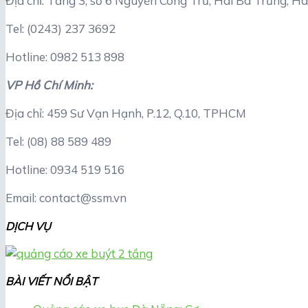
Địa chỉ: Tầng 3, số 6 Nguyễn Công Trứ, Hai Bà Trưng, Hà
Tel: (0243) 237 3692
Hotline: 0982 513 898
VP Hồ Chí Minh:
Địa chỉ: 459 Sư Vạn Hạnh, P.12, Q.10, TPHCM
Tel: (08) 88 589 489
Hotline: 0934 519 516
Email: contact@ssm.vn
DỊCH VỤ
BÀI VIẾT NỔI BẬT