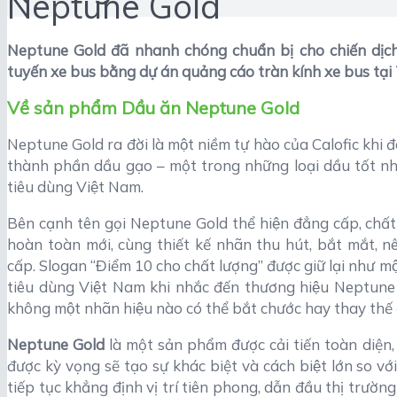
Neptune Gold
Neptune Gold đã nhanh chóng chuẩn bị cho chiến dịc
tuyến xe bus bằng dự án quảng cáo tràn kính xe bus tạ
Về sản phẩm Dầu ăn Neptune Gold
Neptune Gold ra đời là một niềm tự hào của Calofic k
thành phần dầu gạo – một trong những loại dầu tốt nhấ
tiêu dùng Việt Nam.
Bên cạnh tên gọi Neptune Gold thể hiện đẳng cấp, chất
hoàn toàn mới, cùng thiết kế nhãn thu hút, bắt mắt, nê
cấp. Slogan “Điểm 10 cho chất lượng” được giữ lại như mô
tiêu dùng Việt Nam khi nhắc đến thương hiệu Neptune nổi
không một nhãn hiệu nào có thể bắt chước hay thay thế 
Neptune Gold
là một sản phẩm được cải tiến toàn diện, t
được kỳ vọng sẽ tạo sự khác biệt và cách biệt lớn so v
tiếp tục khẳng định vị trí tiên phong, dẫn đầu thị trường 