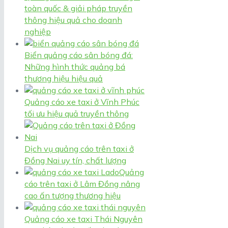
toàn quốc & giải pháp truyền
thông hiệu quả cho doanh
nghiệp
Biển quảng cáo sân bóng đá:
Những hình thức quảng bá
thương hiệu hiệu quả
Quảng cáo xe taxi ở Vĩnh Phúc
tối ưu hiệu quả truyền thông
Dịch vụ quảng cáo trên taxi ở
Đồng Nai uy tín, chất lượng
Quảng
cáo trên taxi ở Lâm Đồng nâng
cao ấn tượng thương hiệu
Quảng cáo xe taxi Thái Nguyên