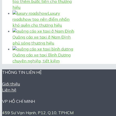
tạo thêm bước tiến cho thương
hiệu
Luxury
roadshow tạo nên điểm nhấn
khó quên cho thương hiệu
Quảng cáo xe taxi ở Nam Định
phủ sóng thương hiệu
Quảng cáo xe taxi Bình Dương
chuyên nghiệp, tiết kiệm
THÔNG TIN LIÊN HỆ
Giới thiệu
Liên hệ
VP HỒ CHÍ MINH
459 Sư Vạn Hạnh, P12, Q.10, TPHCM