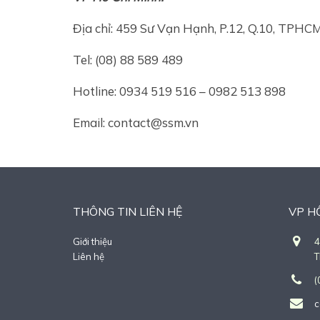
Địa chỉ: 459 Sư Vạn Hạnh, P.12, Q.10, TPHC
Tel: (08) 88 589 489
Hotline: 0934 519 516 – 0982 513 898
Email: contact@ssm.vn
THÔNG TIN LIÊN HỆ
VP H
Giới thiệu
4
Liên hệ
(
c