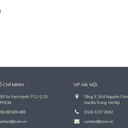
M
Ồ CHÍ MINH
VP HÀ NỘI
59 Sư Vạn Hạnh, P12, Q.10,
Tầng 3, Số 6 Nguyễn Công
TPHCM
Hai Bà Trưng, Hà Nội
08) 88 589 489
(024) 3237 3692
ontact@ssm.vn
contact@ssm.vn