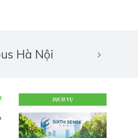
bus Hà Nội
g
DỊCH VỤ
o