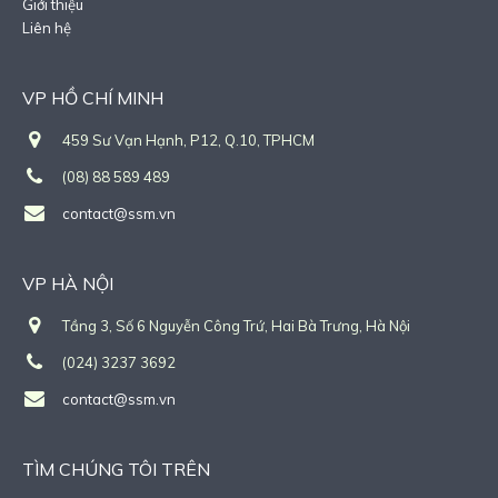
Giới thiệu
Liên hệ
VP HỒ CHÍ MINH
459 Sư Vạn Hạnh, P12, Q.10, TPHCM
(08) 88 589 489
contact@ssm.vn
VP HÀ NỘI
Tầng 3, Số 6 Nguyễn Công Trứ, Hai Bà Trưng, Hà Nội
(024) 3237 3692
contact@ssm.vn
TÌM CHÚNG TÔI TRÊN