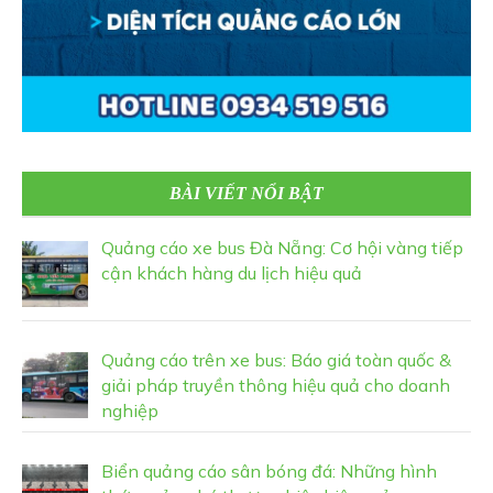
BÀI VIẾT NỔI BẬT
Quảng cáo xe bus Đà Nẵng: Cơ hội vàng tiếp
cận khách hàng du lịch hiệu quả
Quảng cáo trên xe bus: Báo giá toàn quốc &
giải pháp truyền thông hiệu quả cho doanh
nghiệp
Biển quảng cáo sân bóng đá: Những hình