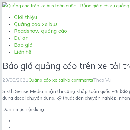
Giới thiệu
Quảng cáo xe bus
Roadshow quảng cáo
Dự án
Báo giá
Liên hệ
Báo giá quảng cáo trên xe tải tr
23/08/2021
Quảng cáo xe tải
No comments
Thao Vu
Sixth Sense Media nhận thi công khắp toàn quốc với
báo 
dụng decal chuyên dụng, kỹ thuật dán chuyên nghiệp, nha
Danh mục nội dung