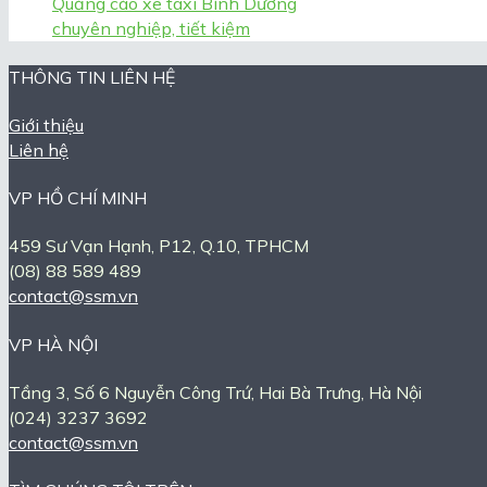
Quảng cáo xe taxi Bình Dương
chuyên nghiệp, tiết kiệm
THÔNG TIN LIÊN HỆ
Giới thiệu
Liên hệ
VP HỒ CHÍ MINH
459 Sư Vạn Hạnh, P12, Q.10, TPHCM
(08) 88 589 489
contact@ssm.vn
VP HÀ NỘI
Tầng 3, Số 6 Nguyễn Công Trứ, Hai Bà Trưng, Hà Nội
(024) 3237 3692
contact@ssm.vn