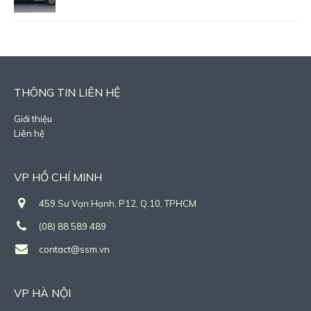
THÔNG TIN LIÊN HỆ
Giới thiệu
Liên hệ
VP HỒ CHÍ MINH
459 Sư Vạn Hạnh, P12, Q.10, TPHCM
(08) 88 589 489
contact@ssm.vn
VP HÀ NỘI