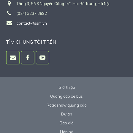
Tầng 3, Số 6 Nguyễn Công Trứ, Hai Bà Trưng, Hà Nội
(024) 3237 3692
contact@ssm.vn
TÌM CHÚNG TÔI TRÊN
Giới thiệu
Quảng cáo xe bus
Roadshow quảng cáo
Dự án
Báo giá
Liên hệ