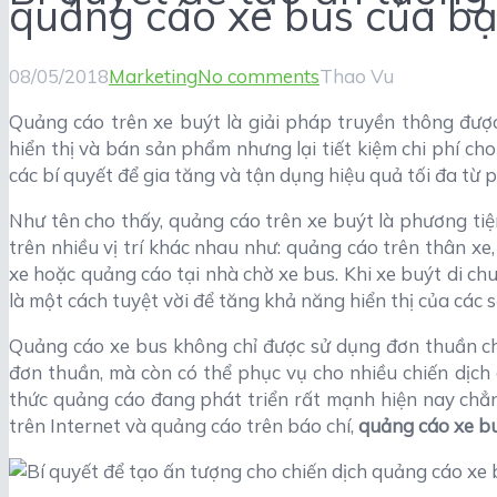
quảng cáo xe bus của b
08/05/2018
Marketing
No comments
Thao Vu
Quảng cáo trên xe buýt là giải pháp truyền thông đượ
hiển thị và bán sản phẩm nhưng lại tiết kiệm chi phí ch
các bí quyết để gia tăng và tận dụng hiệu quả tối đa từ 
Như tên cho thấy, quảng cáo trên xe buýt là phương ti
trên nhiều vị trí khác nhau như: quảng cáo trên thân xe
xe hoặc quảng cáo tại nhà chờ xe bus. Khi xe buýt di chu
là một cách tuyệt vời để tăng khả năng hiển thị của các
Quảng cáo xe bus không chỉ được sử dụng đơn thuần cho
đơn thuần, mà còn có thể phục vụ cho nhiều chiến dịch 
thức quảng cáo đang phát triển rất mạnh hiện nay chẳ
trên Internet và quảng cáo trên báo chí,
quảng cáo xe b