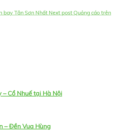
ân bay Tân Sơn Nhất
Next post
Quảng cáo trên
 – Cổ Nhuế tại Hà Nội
iên – Đền Vua Hùng