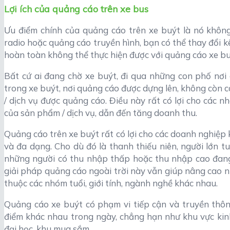
Lợi ích của quảng cáo trên xe bus
Ưu điểm chính của quảng cáo trên xe buýt là nó khôn
radio hoặc quảng cáo truyền hình, bạn có thể thay đổi kê
hoàn toàn không thể thực hiện được với quảng cáo xe bu
Bất cứ ai đang chờ xe buýt, đi qua những con phố nơi
trong xe buýt, nơi quảng cáo được dựng lên, không còn 
/ dịch vụ được quảng cáo. Điều này rất có lợi cho các n
của sản phẩm / dịch vụ, dẫn đến tăng doanh thu.
Quảng cáo trên xe buýt rất có lợi cho các doanh nghiệp 
và đa dạng. Cho dù đó là thanh thiếu niên, người lớn tu
những người có thu nhập thấp hoặc thu nhập cao đang
giải pháp quảng cáo ngoài trời này vẫn giúp nâng cao n
thuộc các nhóm tuổi, giới tính, ngành nghề khác nhau.
Quảng cáo xe buýt có phạm vi tiếp cận và truyền thôn
điểm khác nhau trong ngày, chẳng hạn như khu vực kin
đại học, khu mua sắm,…