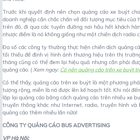
Trước khi quyết định nên chọn quảng cáo xe buýt cho 
doanh nghiệp cần chắc chắn về đối tượng mục tiêu của h
trên đó, đi qua các tuyến đường nơi hầu hết khách hà
nhược điểm là nó không giống như một chiến dịch radio c
Đa số các công ty thường thực hiện chiến dịch quảng c
tối thiểu để định vị hình ảnh thương hiệu trên thị trườ
tháng cũng có thể đem lại hiệu quả nhưng cần phải đượ
quảng cáo. (
Xem ngay:
Có nên quảng cáo trên xe buýt t
Có thể thấy, quảng cáo trên xe buýt là một phương pháp 
tượng rộng, miễn là nó được lên kế hoạch tốt. Khi nói đế
lặp lại quảng cáo bằng cách quảng cáo trên nhiều xe 
truyền thông khác như Internet, radio, truyền hình v
quảng cáo thêm nhiều lần nữa!
CÔNG TY QUẢNG CÁO BUS ADVERTISING
VP Hà Nội: