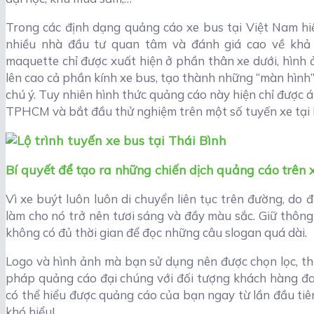
Trong các định dạng quảng cáo xe bus tại Việt Nam hi
nhiều nhà đầu tư quan tâm và đánh giá cao về khả 
maquette chỉ được xuất hiện ở phần thân xe dưới, hình 
lên cao cả phần kính xe bus, tạo thành những “màn hình”
chú ý. Tuy nhiên hình thức quảng cáo này hiện chỉ được á
TPHCM và bắt đầu thử nghiệm trên một số tuyến xe tại 
Bí quyết để tạo ra những chiến dịch quảng cáo trên 
Vì xe buýt luôn luôn di chuyển liên tục trên đường, do 
làm cho nó trở nên tươi sáng và đầy màu sắc. Giữ thông
không có đủ thời gian để đọc những câu slogan quá dài.
Logo và hình ảnh mà bạn sử dụng nên được chọn lọc, thể
pháp quảng cáo đại chúng với đối tượng khách hàng đa d
có thể hiểu được quảng cáo của bạn ngay từ lần đầu tiê
khó hiểu!