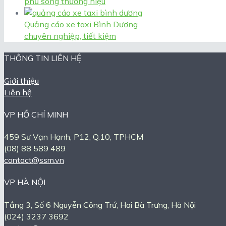
phủ sóng thương hiệu
Quảng cáo xe taxi Bình Dương
chuyên nghiệp, tiết kiệm
THÔNG TIN LIÊN HỆ
Giới thiệu
Liên hệ
VP HỒ CHÍ MINH
459 Sư Vạn Hạnh, P12, Q.10, TPHCM
(08) 88 589 489
contact@ssm.vn
VP HÀ NỘI
Tầng 3, Số 6 Nguyễn Công Trứ, Hai Bà Trưng, Hà Nội
(024) 3237 3692