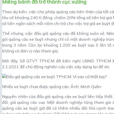
Miếng bánh đã trở thành cục xương
Theo dự kiến, việc cho phép quảng cáo trên thân của tất 
thu về khoảng 240 tỉ đồng, chiếm 20% tổng số tiền trợ giá 
số tiền ngân sách mỗi năm chi trả cho việc trợ giá xe buýt 
Thế nhưng, việc đấu giá quảng cáo đã không suôn sẻ. N
gói quảng cáo xe buýt nhưng chỉ có một doanh nghiệp trúng
trong 3 năm. Còn lại khoảng 1.200 xe buýt sau 5 lần tổ 
không có đơn vị nào tham gia.
Mới đây, Sở GTVT TPHCM đã kiến nghị UBND TPHCM kết
2.1.2021 để chủ động nghiên cứu việc xây dựng lại đề án.
Nhiều xe buýt chưa được quảng cáo. Ảnh: Minh Quân
Nguyên nhân của đấu giá quảng cáo xe buýt liên tiếp thất 
đổi, giá quảng cáo cao. Một doanh nghiệp từng tham gia
quảng cáo xe buýt giờ đã có thêm nhiều đối thủ cạnh tra
quảng cáo trên xe buýt tại TPHCM quá cao, trong khi quản