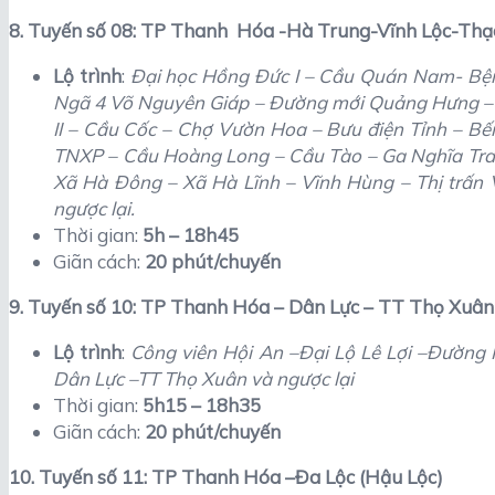
8. Tuyến số 08: TP Thanh Hóa -Hà Trung-Vĩnh Lộc-Th
Lộ trình
:
Đại học Hồng Đức I – Cầu Quán Nam- Bện
Ngã 4 Võ Nguyên Giáp – Đường mới Quảng Hưng –
II – Cầu Cốc – Chợ Vườn Hoa – Bưu điện Tỉnh – Bế
TNXP – Cầu Hoàng Long – Cầu Tào – Ga Nghĩa Tran
Xã Hà Đông – Xã Hà Lĩnh – Vĩnh Hùng – Thị trấn V
ngược lại.
Thời gian:
5h – 18h45
Giãn cách:
20 phút/chuyến
9. Tuyến số 10: TP Thanh Hóa – Dân Lực – TT Thọ Xuân
Lộ trình
:
Công viên Hội An –Đại Lộ Lê Lợi –Đường
Dân Lực –TT Thọ Xuân và ngược lại
Thời gian:
5h15 – 18h35
Giãn cách:
20 phút/chuyến
10. Tuyến số 11: TP Thanh Hóa –Đa Lộc (Hậu Lộc)