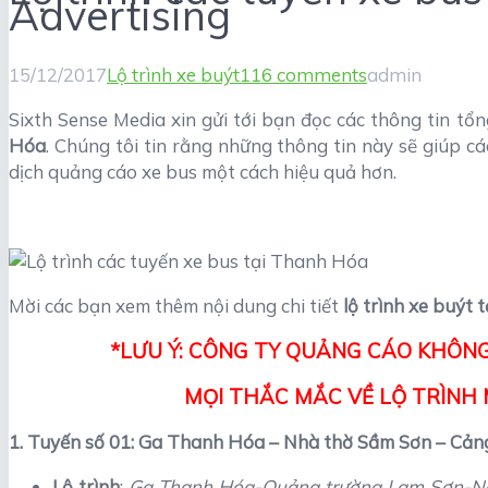
Advertising
15/12/2017
Lộ trình xe buýt
116 comments
admin
Sixth Sense Media xin gửi tới bạn đọc các thông tin tổ
Hóa
. Chúng tôi tin rằng những thông tin này sẽ giúp c
dịch quảng cáo xe bus một cách hiệu quả hơn.
Mời các bạn xem thêm nội dung chi tiết
lộ trình xe buýt
*LƯU Ý: CÔNG TY QUẢNG CÁO KHÔNG
MỌI THẮC MẮC VỀ LỘ TRÌNH M
1. Tuyến số 01: Ga Thanh Hóa – Nhà thờ Sầm Sơn – Cản
Lộ trình
:
Ga Thanh Hóa-Quảng trường Lam Sơn-Ngã