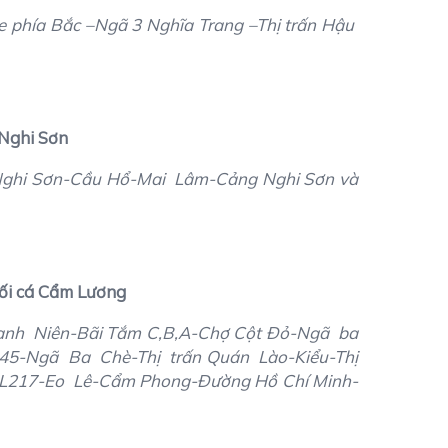
 phía Bắc –Ngã 3 Nghĩa Trang –Thị trấn Hậu
Nghi Sơn
Nghi Sơn-Cầu Hổ-Mai Lâm-Cảng Nghi Sơn và
uối cá Cẩm Lương
h Niên-Bãi Tắm C,B,A-Chợ Cột Đỏ-Ngã ba
5-Ngã Ba Chè-Thị trấn Quán Lào-Kiểu-Thị
QL217-Eo Lê-Cẩm Phong-Đường Hồ Chí Minh-