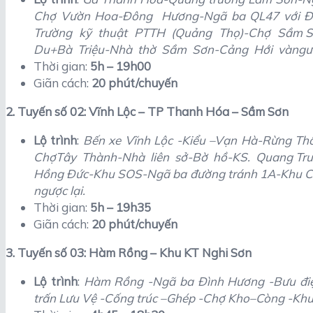
Chợ Vườn Hoa-Đông Hương-Ngã ba QL47 với Đạ
Trường kỹ thuật PTTH (Quảng Thọ)-Chợ Sầm 
Du+Bà Triệu-Nhà thờ Sầm Sơn-Cảng Hới vàngược
Thời gian:
5h – 19h00
Giãn cách:
20 phút/chuyến
2. Tuyến số 02: Vĩnh Lộc – TP Thanh Hóa – Sầm Sơn
Lộ trình
:
Bến xe Vĩnh Lộc -Kiểu –Vạn Hà-Rừng Th
ChợTây Thành-Nhà liên sở-Bờ hồ-KS. Quang Tr
Hồng Đức-Khu SOS-Ngã ba đường tránh 1A-Khu C
ngược lại.
Thời gian:
5h – 19h35
Giãn cách:
20 phút/chuyến
3. Tuyến số 03: Hàm Rồng – Khu KT Nghi Sơn
Lộ trình
:
Hàm Rồng -Ngã ba Đình Hương -Bưu đi
trấn Lưu Vệ -Cống trúc –Ghép -Chợ Kho–Còng -Khu