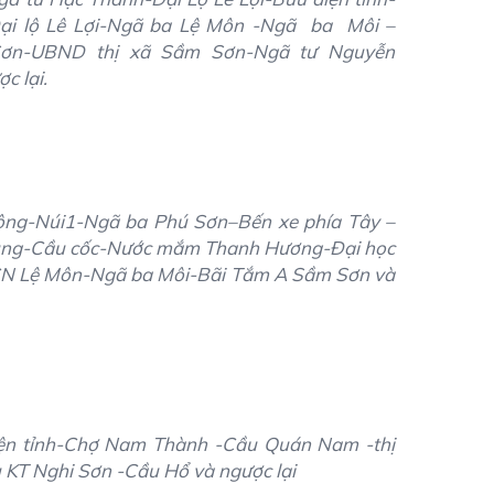
i lộ Lê Lợi-Ngã ba Lệ Môn -Ngã ba Môi –
Sơn-UBND thị xã Sầm Sơn-Ngã tư Nguyễn
 lại.
ông-Núi1-Ngã ba Phú Sơn–Bến xe phía Tây –
ung-Cầu cốc-Nước mắm Thanh Hương-Đại học
N Lệ Môn-Ngã ba Môi-Bãi Tắm A Sầm Sơn và
ện tỉnh-Chợ Nam Thành -Cầu Quán Nam -thị
 KT Nghi Sơn -Cầu Hổ và ngược lại