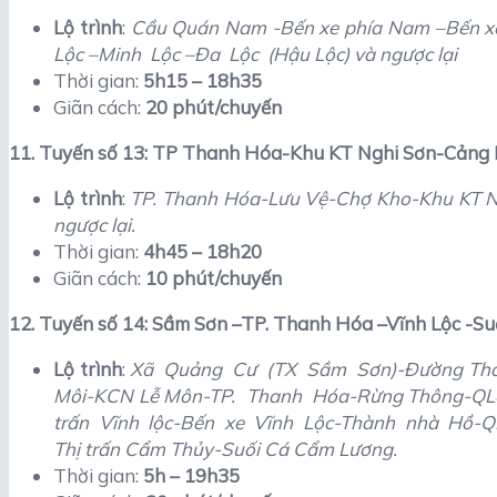
Lộ trình
:
Cầu Quán Nam -Bến xe phía Nam –Bến xe
Lộc –Minh Lộc –Đa Lộc (Hậu Lộc) và ngược lại
Thời gian:
5h15 – 18h35
Giãn cách:
20 phút/chuyến
11. Tuyến số 13: TP Thanh Hóa-Khu KT Nghi Sơn-Cảng 
Lộ trình
:
TP. Thanh Hóa-Lưu Vệ-Chợ Kho-Khu KT 
ngược lại.
Thời gian:
4h45 – 18h20
Giãn cách:
10 phút/chuyến
12. Tuyến số 14: Sầm Sơn –TP. Thanh Hóa –Vĩnh Lộc -S
Lộ trình
:
Xã Quảng Cư (TX Sầm Sơn)-Đường Than
Môi-KCN Lễ Môn-TP. Thanh Hóa-Rừng Thông-QL4
trấn Vĩnh lộc-Bến xe Vĩnh Lộc-Thành nhà Hồ-
Thị trấn Cẩm Thủy-Suối Cá Cẩm Lương.
Thời gian:
5h – 19h35