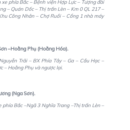
 xe phía Bắc – Bệnh viện Hợp Lực – Tượng đài
g – Quán Dốc – Thị trấn Lèn – Km 0 QL 217 –
 Khu Công Nhân – Chợ Ruồi – Cổng 1 nhà máy
 Sơn –Hoằng Phụ (Hoằng Hóa).
 Nguyễn Trãi – BX Phía Tây – Ga – Cầu Hạc –
 – Hoằng Phụ và ngược lại.
ương (Nga Sơn).
phía Bắc –Ngã 3 Nghĩa Trang –Thị trấn Lèn –