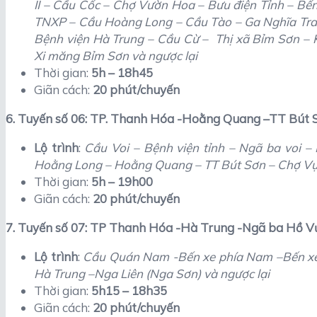
II – Cầu Cốc – Chợ Vườn Hoa – Bưu điện Tỉnh – Bến
TNXP – Cầu Hoàng Long – Cầu Tào – Ga Nghĩa Tran
Bệnh viện Hà Trung – Cầu Cừ – Thị xã Bỉm Sơn –
Xi măng Bỉm Sơn và ngược lại
Thời gian:
5h – 18h45
Giãn cách:
20 phút/chuyến
6. Tuyến số 06: TP. Thanh Hóa -Hoằng Quang –TT Bút
Lộ trình
:
Cầu Voi – Bệnh viện tỉnh – Ngã ba voi –
Hoằng Long – Hoằng Quang – TT Bút Sơn – Chợ Vực
Thời gian:
5h – 19h00
Giãn cách:
20 phút/chuyến
7. Tuyến số 07: TP Thanh Hóa -Hà Trung -Ngã ba Hồ V
Lộ trình
:
Cầu Quán Nam -Bến xe phía Nam –Bến xe 
Hà Trung –Nga Liên (Nga Sơn) và ngược lại
Thời gian:
5h15 – 18h35
Giãn cách:
20 phút/chuyến