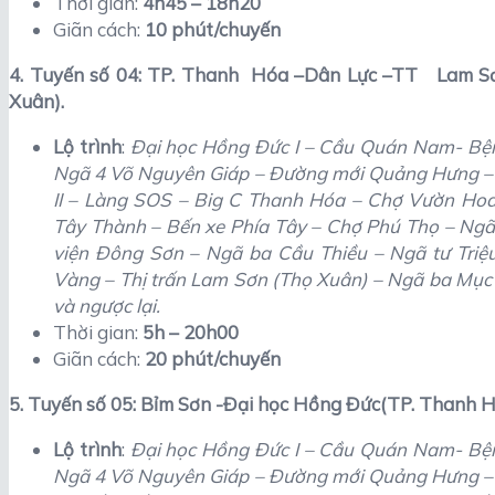
Thời gian:
4h45 – 18h20
Giãn cách:
10 phút/chuyến
4. Tuyến số 04: TP. Thanh Hóa –Dân Lực –TT Lam 
Xuân).
Lộ trình
:
Đại học Hồng Đức I – Cầu Quán Nam- Bện
Ngã 4 Võ Nguyên Giáp – Đường mới Quảng Hưng –
II – Làng SOS – Big C Thanh Hóa – Chợ Vườn Hoa
Tây Thành – Bến xe Phía Tây – Chợ Phú Thọ – Ng
viện Đông Sơn – Ngã ba Cầu Thiều – Ngã tư Tri
Vàng – Thị trấn Lam Sơn (Thọ Xuân) – Ngã ba Mục
và ngược lại.
Thời gian:
5h – 20h00
Giãn cách:
20 phút/chuyến
5. Tuyến số 05: Bỉm Sơn -Đại học Hồng Đức(TP. Thanh H
Lộ trình
:
Đại học Hồng Đức I – Cầu Quán Nam- Bện
Ngã 4 Võ Nguyên Giáp – Đường mới Quảng Hưng –