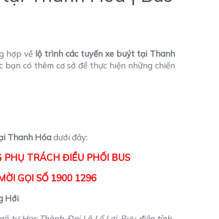
ng hợp về
lộ trình các tuyến xe buýt tại Thanh
ác bạn có thêm cơ sở để thực hiện những chiến
 tại Thanh Hóa
dưới đây:
 PHỤ TRÁCH ĐIỀU PHỐI BUS
ỜI GỌI SỐ 1900 1296
g Hới
 tư Hạc Thành-Đại Lộ Lể Lợi-Bưu điện tỉnh-