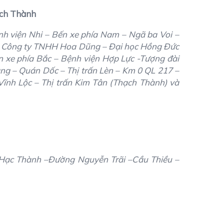
ạch Thành
h viện Nhi – Bến xe phía Nam – Ngã ba Voi –
 Công ty TNHH Hoa Dũng – Đại học Hồng Đức
n xe phía Bắc – Bệnh viện Hợp Lực -Tượng đài
g – Quán Dốc – Thị trấn Lèn – Km 0 QL 217 –
ĩnh Lộc – Thị trấn Kim Tân (Thạch Thành) và
 Hạc Thành –Đường Nguyễn Trãi –Cầu Thiều –