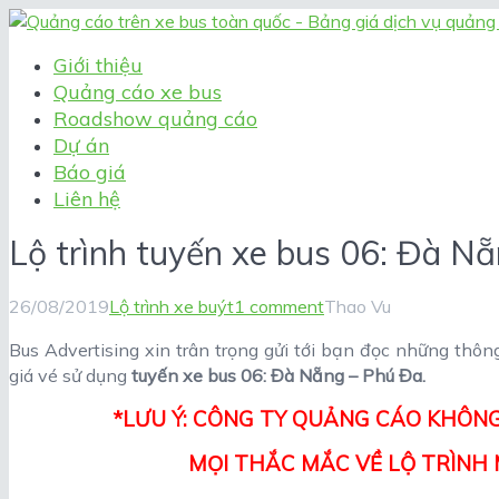
Giới thiệu
Quảng cáo xe bus
Roadshow quảng cáo
Dự án
Báo giá
Liên hệ
Lộ trình tuyến xe bus 06: Đà N
26/08/2019
Lộ trình xe buýt
1 comment
Thao Vu
Bus Advertising xin trân trọng gửi tới bạn đọc những thông t
giá vé sử dụng
tuyến xe bus 06: Đà Nẵng – Phú Đa.
*LƯU Ý: CÔNG TY QUẢNG CÁO KHÔNG
MỌI THẮC MẮC VỀ LỘ TRÌNH M