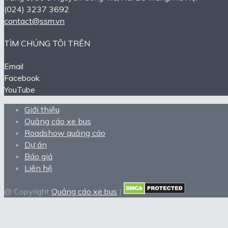
(024) 3237 3692
contact@ssm.vn
TÌM CHÚNG TÔI TRÊN
Email
Facebook
YouTube
Giới thiệu
Quảng cáo xe bus
Roadshow quảng cáo
Dự án
Báo giá
Liên hệ
@ Copyright
Quảng cáo xe bus
|