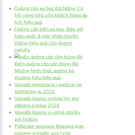
Quảng cáo xe bus Đà Nẵng: Cơ
hội vàng tiếp cận khách hàng du
lịch hiệu quả
Quảng cáo trên xe bus: Báo giá
toàn quốc & giải pháp truyền
thông hiệu quả cho doanh
nghiệp
Biển quảng cáo sân bóng đá:
Những hình thức quảng bá
thương hiệu hiệu quả
Vavada rejestracja i wejście na
platformę w 2026
Vavada kasíno online hry pre
zábavu a relax 2026
Vavada kasíno a voľné otočky
pre hráčov
Рабочее зеркало Вавада для
казино онлайн доступа