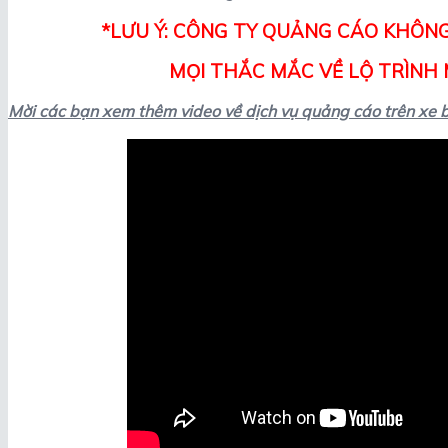
*LƯU Ý: CÔNG TY QUẢNG CÁO KHÔNG
MỌI THẮC MẮC VỀ LỘ TRÌNH M
Mời các bạn xem thêm video về dịch vụ quảng cáo trên xe 