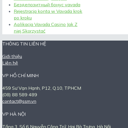
Бездепозитный бонус vavada
Rejestracja konta w Vavada krok
po kroku
Aplikacja Vavada Casino Jak Z
niej Skorzystać
THÔNG TIN LIÊN HỆ
Giới thiệu
Liên hệ
VP HỒ CHÍ MINH
459 Sư Vạn Hạnh, P12, Q.10, TPHCM
(08) 88 589 489
contact@ssm.vn
VP HÀ NỘI
Tầng 3, Số 6 Nguyễn Công Trứ, Hai Bà Trưng, Hà Nội