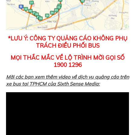
*LƯU Ý: CÔNG TY QUẢNG CÁO KHÔNG PHỤ
TRÁCH ĐIỀU PHỐI BUS
MỌI THẮC MẮC VỀ LỘ TRÌNH MỜI GỌI SỐ
1900 1296
Mời các bạn xem thêm video về dịch vụ quảng cáo trên
xe bus tại TPHCM của Sixth Sense Media: