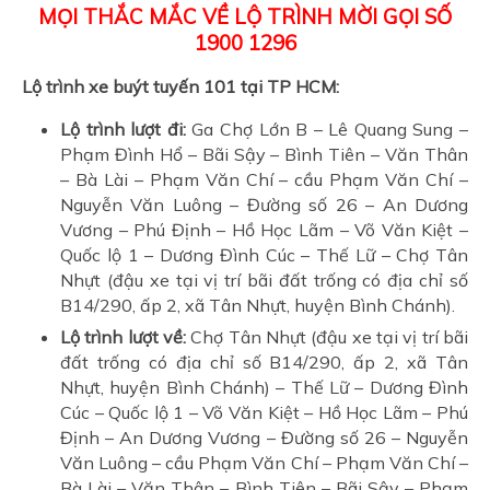
MỌI THẮC MẮC VỀ LỘ TRÌNH MỜI GỌI SỐ
1900 1296
Lộ trình xe buýt tuyến 101 tại TP HCM:
Lộ trình lượt đi:
Ga Chợ Lớn B – Lê Quang Sung –
Phạm Đình Hổ – Bãi Sậy – Bình Tiên – Văn Thân
– Bà Lài – Phạm Văn Chí – cầu Phạm Văn Chí –
Nguyễn Văn Luông – Đường số 26 – An Dương
Vương – Phú Định – Hồ Học Lãm – Võ Văn Kiệt –
Quốc lộ 1 – Dương Đình Cúc – Thế Lữ – Chợ Tân
Nhựt (đậu xe tại vị trí bãi đất trống có địa chỉ số
B14/290, ấp 2, xã Tân Nhựt, huyện Bình Chánh).
Lộ trình lượt về:
Chợ Tân Nhựt (đậu xe tại vị trí bãi
đất trống có địa chỉ số B14/290, ấp 2, xã Tân
Nhựt, huyện Bình Chánh) – Thế Lữ – Dương Đình
Cúc – Quốc lộ 1 – Võ Văn Kiệt – Hồ Học Lãm – Phú
Định – An Dương Vương – Đường số 26 – Nguyễn
Văn Luông – cầu Phạm Văn Chí – Phạm Văn Chí –
Bà Lài – Văn Thân – Bình Tiên – Bãi Sậy – Phạm