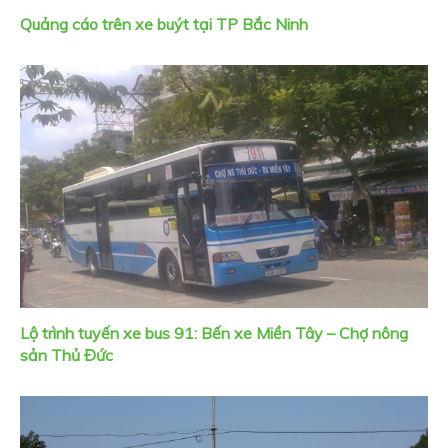
Quảng cáo trên xe buýt tại TP Bắc Ninh
Lộ trình tuyến xe bus 91: Bến xe Miền Tây – Chợ nông
sản Thủ Đức