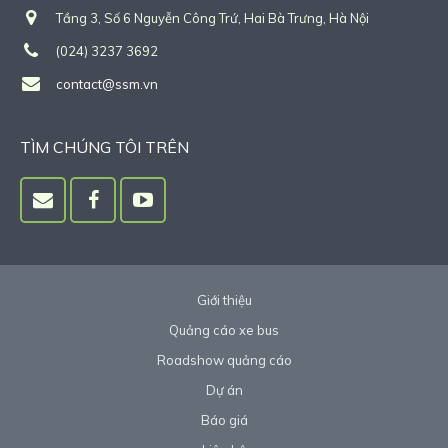
Tầng 3, Số 6 Nguyễn Công Trứ, Hai Bà Trưng, Hà Nội
(024) 3237 3692
contact@ssm.vn
TÌM CHÚNG TÔI TRÊN
Giới thiệu
Quảng cáo xe bus
Roadshow quảng cáo
Dự án
Báo giá