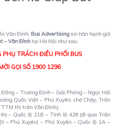
ến Vân Đình,
Bus Advertising
xin hân hạnh gửi
át – Vân Đình
tại Hà Nội như sau:
 PHỤ TRÁCH ĐIỀU PHỐI BUS
ỜI GỌI SỐ 1900 1296
m Đồng – Trương Định – Giải Phóng – Ngọc Hồi
Hoàng Quốc Việt – Phú Xuyên; chợ Cháy; Trần
TTTM thị trấn Vân Đình).
h) – Quốc lộ 21B – Tỉnh lộ 428 (đi qua Trần
ệt – Phú Xuyên) – Phú Xuyên – Quốc lộ 1A –