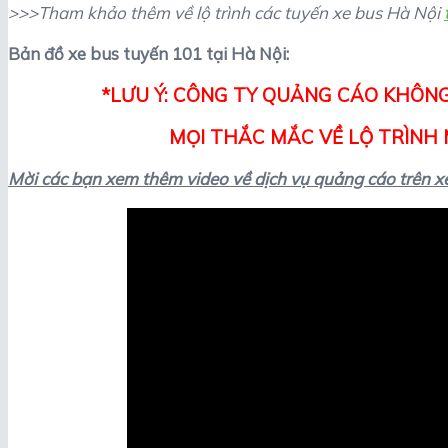
>>>Tham khảo thêm về lộ trình các tuyến xe bus Hà Nội
Bản đồ xe bus tuyến 101 tại Hà Nội:
*LƯU Ý: CÔNG TY QUẢNG CÁO KHÔNG
MỌI THẮC MẮC VỀ LỘ TRÌNH M
Mời các bạn xem thêm video về dịch vụ quảng cáo trên xe