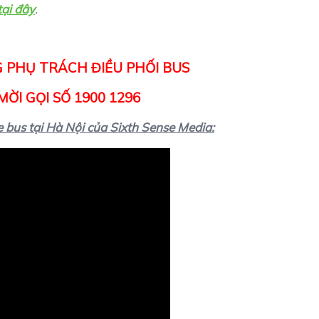
tại đây
.
 PHỤ TRÁCH ĐIỀU PHỐI BUS
ỜI GỌI SỐ 1900 1296
 bus tại Hà Nội của Sixth Sense Media: