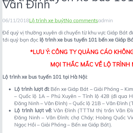
Vân Đình
06/11/2018
Lộ trình xe buýt
No comments
admin
Để quý vị thường xuyên di chuyển từ khu vực Giáp Bát đ
tới quý bạn đọc
lộ trình xe bus tuyến 101 bến xe Giáp B
*LƯU Ý: CÔNG TY QUẢNG CÁO KHÔNG
MỌI THẮC MẮC VỀ LỘ TRÌNH M
Lộ trình xe bus tuyến 101 tại Hà Nội:
Lộ trình lượt đi:
Bến xe Giáp Bát – Giải Phóng – Ki
– Quốc lộ 1A – Phú Xuyên – Tỉnh lộ 428 (đi qua 
Đăng Ninh – Vân Đình) – Quốc lộ 21B – Vân Đình (
Lộ trình lượt về:
Vân Đình (TTTM thị trấn Vân Đìn
Đăng Ninh – Vân Đình; chợ Cháy; Hoàng Quốc Vi
Ngọc Hồi – Giải Phóng – Bến xe Giáp Bát).