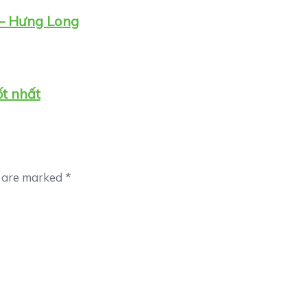
 – Hưng Long
ốt nhất
s are marked
*