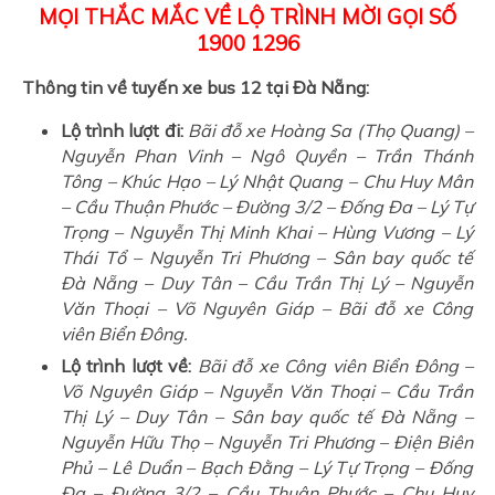
MỌI THẮC MẮC VỀ LỘ TRÌNH MỜI GỌI SỐ
1900 1296
Thông tin về tuyến xe bus 12 tại Đà Nẵng:
Lộ trình lượt đi:
Bãi đỗ xe Hoàng Sa (Thọ Quang) –
Nguyễn Phan Vinh – Ngô Quyền – Trần Thánh
Tông – Khúc Hạo – Lý Nhật Quang – Chu Huy Mân
– Cầu Thuận Phước – Đường 3/2 – Đống Đa – Lý Tự
Trọng – Nguyễn Thị Minh Khai – Hùng Vương – Lý
Thái Tổ – Nguyễn Tri Phương – Sân bay quốc tế
Đà Nẵng – Duy Tân – Cầu Trần Thị Lý – Nguyễn
Văn Thoại – Võ Nguyên Giáp – Bãi đỗ xe Công
viên Biển Đông.
Lộ trình lượt về:
Bãi đỗ xe Công viên Biển Đông –
Võ Nguyên Giáp – Nguyễn Văn Thoại – Cầu Trần
Thị Lý – Duy Tân – Sân bay quốc tế Đà Nẵng –
Nguyễn Hữu Thọ – Nguyễn Tri Phương – Điện Biên
Phủ – Lê Duẩn – Bạch Đằng – Lý Tự Trọng – Đống
Đa – Đường 3/2 – Cầu Thuận Phước – Chu Huy