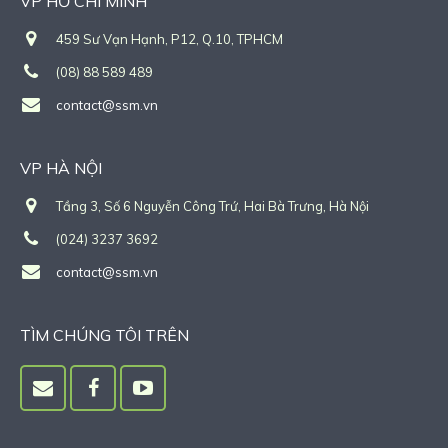
VP HỒ CHÍ MINH
459 Sư Vạn Hạnh, P12, Q.10, TPHCM
(08) 88 589 489
contact@ssm.vn
VP HÀ NỘI
Tầng 3, Số 6 Nguyễn Công Trứ, Hai Bà Trưng, Hà Nội
(024) 3237 3692
contact@ssm.vn
TÌM CHÚNG TÔI TRÊN