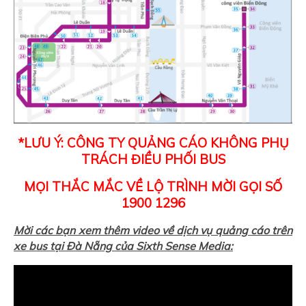
*LƯU Ý: CÔNG TY QUẢNG CÁO KHÔNG PHỤ
TRÁCH ĐIỀU PHỐI BUS
MỌI THẮC MẮC VỀ LỘ TRÌNH MỜI GỌI SỐ
1900 1296
Mời các bạn xem thêm video về dịch vụ quảng cáo trên
xe bus tại Đà Nẵng của Sixth Sense Media: