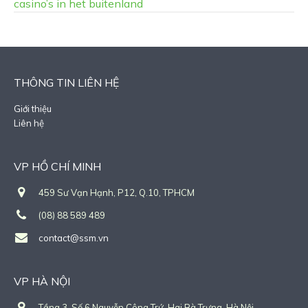
casino’s in het buitenland
THÔNG TIN LIÊN HỆ
Giới thiệu
Liên hệ
VP HỒ CHÍ MINH
459 Sư Vạn Hạnh, P12, Q.10, TPHCM
(08) 88 589 489
contact@ssm.vn
VP HÀ NỘI
Tầng 3, Số 6 Nguyễn Công Trứ, Hai Bà Trưng, Hà Nội