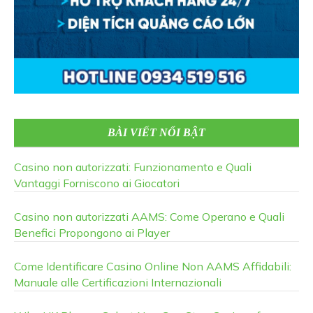
BÀI VIẾT NỔI BẬT
Casino non autorizzati: Funzionamento e Quali
Vantaggi Forniscono ai Giocatori
Casino non autorizzati AAMS: Come Operano e Quali
Benefici Propongono ai Player
Come Identificare Casino Online Non AAMS Affidabili:
Manuale alle Certificazioni Internazionali