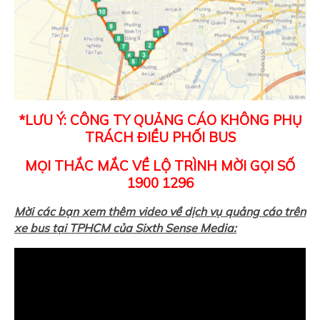
*LƯU Ý: CÔNG TY QUẢNG CÁO KHÔNG PHỤ
TRÁCH ĐIỀU PHỐI BUS
MỌI THẮC MẮC VỀ LỘ TRÌNH MỜI GỌI SỐ
1900 1296
Mời các bạn xem thêm video về dịch vụ quảng cáo trên
xe bus tại TPHCM của Sixth Sense Media: