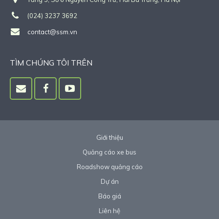
(024) 3237 3692
contact@ssm.vn
TÌM CHÚNG TÔI TRÊN
Giới thiệu
Quảng cáo xe bus
Roadshow quảng cáo
Dự án
Báo giá
Liên hệ