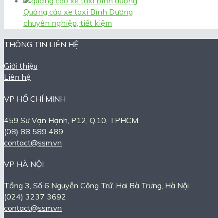
Quảng cáo xe taxi Bình Dương
chuyên nghiệp, tiết kiệm
THÔNG TIN LIÊN HỆ
Giới thiệu
Liên hệ
VP HỒ CHÍ MINH
459 Sư Vạn Hạnh, P12, Q.10, TPHCM
(08) 88 589 489
contact@ssm.vn
VP HÀ NỘI
Tầng 3, Số 6 Nguyễn Công Trứ, Hai Bà Trưng, Hà Nội
(024) 3237 3692
contact@ssm.vn