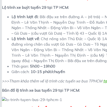
Lộ trình xe buýt tuyến 29 tại TP HCM:
Lộ trình lượt đi:
Bãi đậu xe trên đường A – (rẽ trái) 
Định – Lê Văn Thịnh – Nguyễn Duy Trinh – Đỗ Xuân H
Ngân – Thống Nhất – Đặng Văn Bi – Võ Văn Ngân – T
– Gò Dưa – (cầu vượt Gò Dưa) – Tỉnh lộ 43 – Quốc lộ 
Lộ trình lượt về:
Chợ nông sản Thủ Đức – Quốc lộ 1A 
đường vòng chân cầu vượt Gò Dưa – Gò Dưa – Tô Ngọ
Văn Ngân – Đặng Văn Bi – Thống Nhất – Võ Văn Ngâ
Trinh – Lê Văn Thịnh – Nguyễn Thị Định – (cầu Mỹ 
(quay đầu) – Nguyễn Thị Định – Bãi đậu xe trên đường
Thời gian:
5h00 – 19h00
Giãn cách:
10-15 phút/chuyến
>>>Tham khảo thêm về lộ trình các tuyến xe bus TPHCM
tạ
Bản đồ lộ trình xe bus tuyến 29 tại TP HCM: