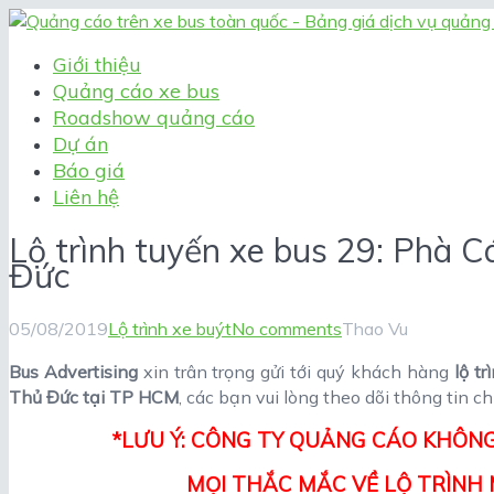
Giới thiệu
Quảng cáo xe bus
Roadshow quảng cáo
Dự án
Báo giá
Liên hệ
Lộ trình tuyến xe bus 29: Phà C
Đức
05/08/2019
Lộ trình xe buýt
No comments
Thao Vu
Bus Advertising
xin trân trọng gửi tới quý khách hàng
lộ t
Thủ Đức tại TP HCM
, các bạn vui lòng theo dõi thông tin chi
*LƯU Ý: CÔNG TY QUẢNG CÁO KHÔNG
MỌI THẮC MẮC VỀ LỘ TRÌNH M