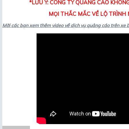
*LƯU Ý: CÔNG TY QUẢNG CÁO KHÔNG
MỌI THẮC MẮC VỀ LỘ TRÌNH M
Mời các bạn xem thêm video về dịch vụ quảng cáo trên xe 