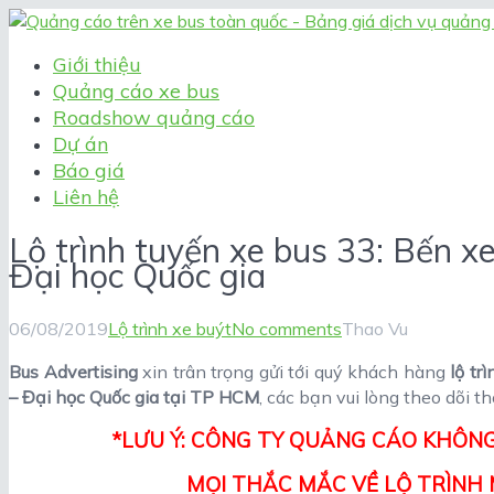
Giới thiệu
Quảng cáo xe bus
Roadshow quảng cáo
Dự án
Báo giá
Liên hệ
Lộ trình tuyến xe bus 33: Bến x
Đại học Quốc gia
06/08/2019
Lộ trình xe buýt
No comments
Thao Vu
Bus Advertising
xin trân trọng gửi tới quý khách hàng
lộ tr
– Đại học Quốc gia tại TP HCM
, các bạn vui lòng theo dõi th
*LƯU Ý: CÔNG TY QUẢNG CÁO KHÔNG
MỌI THẮC MẮC VỀ LỘ TRÌNH M