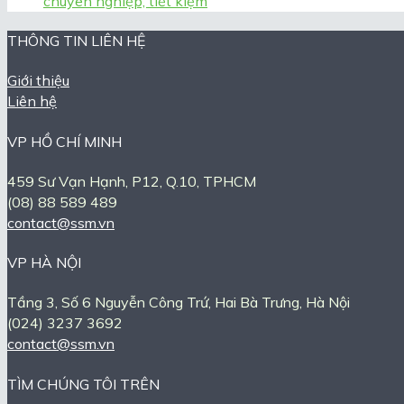
chuyên nghiệp, tiết kiệm
THÔNG TIN LIÊN HỆ
Giới thiệu
Liên hệ
VP HỒ CHÍ MINH
459 Sư Vạn Hạnh, P12, Q.10, TPHCM
(08) 88 589 489
contact@ssm.vn
VP HÀ NỘI
Tầng 3, Số 6 Nguyễn Công Trứ, Hai Bà Trưng, Hà Nội
(024) 3237 3692
contact@ssm.vn
TÌM CHÚNG TÔI TRÊN