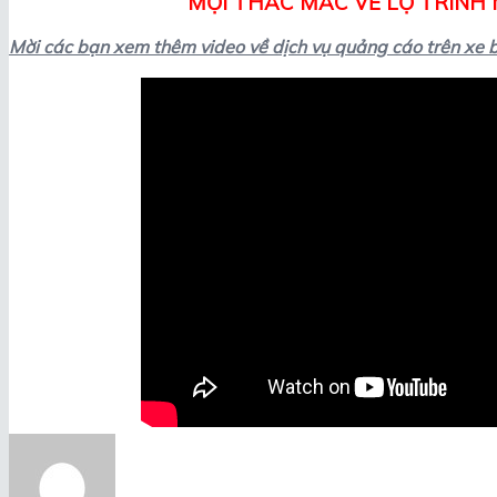
MỌI THẮC MẮC VỀ LỘ TRÌNH M
Mời các bạn xem thêm video về dịch vụ quảng cáo trên xe 