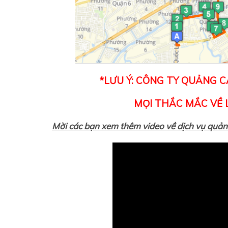
*LƯU Ý: CÔNG TY QUẢNG 
MỌI THẮC MẮC VỀ L
Mời các bạn xem thêm video về dịch vụ quản