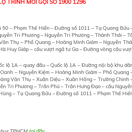
Ộ TRÌNH MỜI GỌI SỐ 1900 1296
ộ 50 – Phạm Thế Hiển – Đường số 1011 – Tạ Quang Bửu 
uyễn Tri Phương – Nguyễn Tri Phương – Thành Thái – T
 Văn Thụ – Phổ Quang – Hoàng Minh Giám – Nguyễn Thá
à Huy Giáp – cầu vượt ngã tư Ga – Đường vòng cầu vượ
ốc lộ 1A – quay đầu – Quốc lộ 1A – Đường nội bộ khu dâ
 Oanh – Nguyễn Kiệm – Hoàng Minh Giám – Phổ Quang 
oàng Văn Thụ – Xuân Diệu – Xuân Hồng – Trường Chinh 
yễn Tri Phương – Trần Phú – Trần Hưng Đạo – cầu Nguyễ
Hùng – Tạ Quang Bửu – Đường số 1011 – Phạm Thế Hiể
xe bus TPHCM
tại đây
.