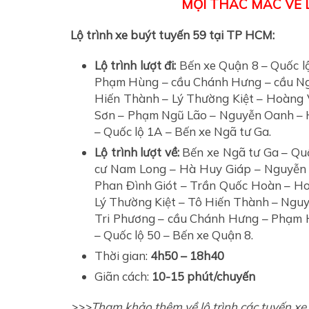
MỌI THẮC MẮC VỀ L
Lộ trình xe buýt tuyến 59 tại TP HCM:
Lộ trình lượt đi:
Bến xe Quận 8 – Quốc l
Phạm Hùng – cầu Chánh Hưng – cầu Ng
Hiến Thành – Lý Thường Kiệt – Hoàng
Sơn – Phạm Ngũ Lão – Nguyễn Oanh – H
– Quốc lộ 1A – Bến xe Ngã tư Ga.
Lộ trình lượt về:
Bến xe Ngã tư Ga – Qu
cư Nam Long – Hà Huy Giáp – Nguyễn
Phan Đình Giót – Trần Quốc Hoàn – H
Lý Thường Kiệt – Tô Hiến Thành – Ngu
Tri Phương – cầu Chánh Hưng – Phạm 
– Quốc lộ 50 – Bến xe Quận 8.
Thời gian:
4h50 – 18h40
Giãn cách:
10-15 phút/chuyến
>>>Tham khảo thêm về lộ trình các tuyến 