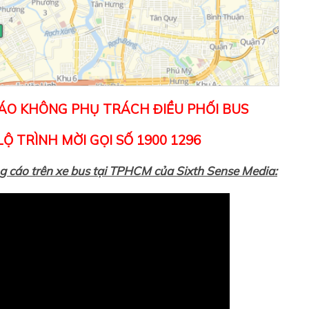
CÁO KHÔNG PHỤ TRÁCH ĐIỀU PHỐI BUS
Ộ TRÌNH MỜI GỌI SỐ 1900 1296
g cáo trên xe bus tại TPHCM của Sixth Sense Media: