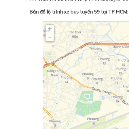
Bản đồ lộ trình xe bus tuyến 59 tại TP HCM: