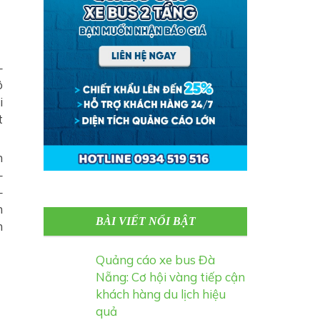
–
ô
i
t
n
–
–
n
BÀI VIẾT NỔI BẬT
n
Quảng cáo xe bus Đà
Nẵng: Cơ hội vàng tiếp cận
khách hàng du lịch hiệu
quả