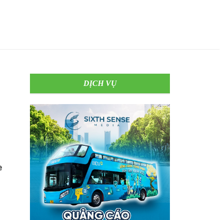
DỊCH VỤ
e