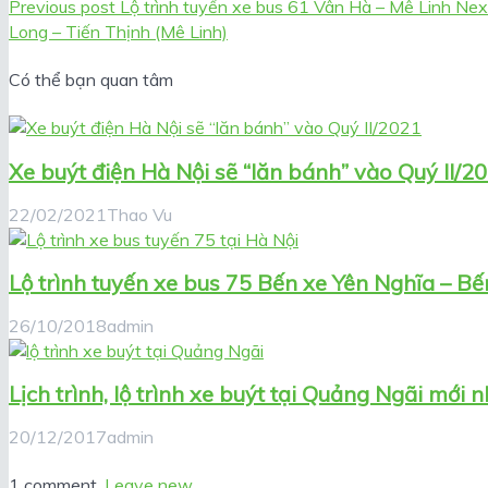
Previous post
Lộ trình tuyến xe bus 61 Vân Hà – Mê Linh
Nex
Long – Tiến Thịnh (Mê Linh)
Có thể bạn quan tâm
Xe buýt điện Hà Nội sẽ “lăn bánh” vào Quý II/2
22/02/2021
Thao Vu
Lộ trình tuyến xe bus 75 Bến xe Yên Nghĩa – B
26/10/2018
admin
Lịch trình, lộ trình xe buýt tại Quảng Ngãi mới 
20/12/2017
admin
1 comment.
Leave new