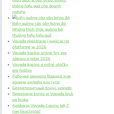
toàn quốc & giải pháp truyền
thông hiệu quả cho doanh
nghiệp
Biển quảng cáo sân bóng đá:
Những hình thức quảng bá
thương hiệu hiệu quả
Vavada rejestracja i wejście na
platformę w 2026
Vavada kasíno online hry pre
zábavu a relax 2026
Vavada kasíno a voľné otočky
pre hráčov
Рабочее зеркало Вавада для
казино онлайн доступа
Бездепозитный бонус vavada
Rejestracja konta w Vavada krok
po kroku
Aplikacja Vavada Casino Jak Z
niej Skorzystać