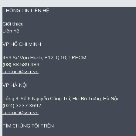
THÔNG TIN LIÊN HỆ
Giới thiệu
Liên hệ
VP HỒ CHÍ MINH
459 Sư Vạn Hạnh, P12, Q.10, TPHCM
(08) 88 589 489
contact@ssm.vn
VP HÀ NỘI
Tầng 3, Số 6 Nguyễn Công Trứ, Hai Bà Trưng, Hà Nội
(024) 3237 3692
contact@ssm.vn
TÌM CHÚNG TÔI TRÊN