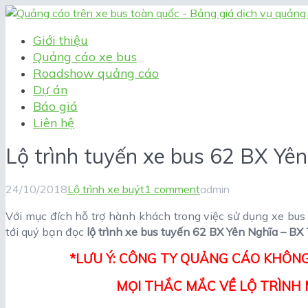
Giới thiệu
Quảng cáo xe bus
Roadshow quảng cáo
Dự án
Báo giá
Liên hệ
Lộ trình tuyến xe bus 62 BX Yê
24/10/2018
Lộ trình xe buýt
1 comment
admin
Với mục đích hỗ trợ hành khách trong việc sử dụng xe bus 
tới quý bạn đọc
lộ trình xe bus tuyến 62 BX Yên Nghĩa – BX
*LƯU Ý: CÔNG TY QUẢNG CÁO KHÔNG
MỌI THẮC MẮC VỀ LỘ TRÌNH M