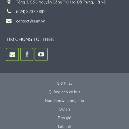
Tầng 3, Số 6 Nguyễn Công Trứ, Hai Bà Trưng, Hà Nội
(024) 3237 3692
contact@ssm.vn
TÌM CHÚNG TÔI TRÊN
Giới thiệu
Quảng cáo xe bus
Roadshow quảng cáo
Dự án
Báo giá
Liên hệ