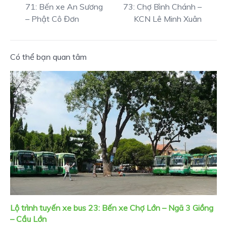
71: Bến xe An Sương
73: Chợ Bình Chánh –
– Phật Cô Đơn
KCN Lê Minh Xuân
Có thể bạn quan tâm
Lộ trình tuyến xe bus 23: Bến xe Chợ Lớn – Ngã 3 Giồng
– Cầu Lớn