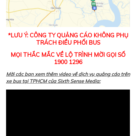
*LƯU Ý: CÔNG TY QUẢNG CÁO KHÔNG PHỤ
TRÁCH ĐIỀU PHỐI BUS
MỌI THẮC MẮC VỀ LỘ TRÌNH MỜI GỌI SỐ
1900 1296
Mời các bạn xem thêm video về dịch vụ quảng cáo trên
xe bus tại TPHCM của Sixth Sense Media: