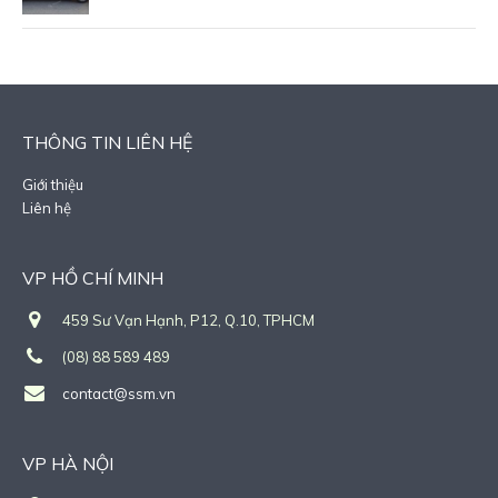
THÔNG TIN LIÊN HỆ
Giới thiệu
Liên hệ
VP HỒ CHÍ MINH
459 Sư Vạn Hạnh, P12, Q.10, TPHCM
(08) 88 589 489
contact@ssm.vn
VP HÀ NỘI