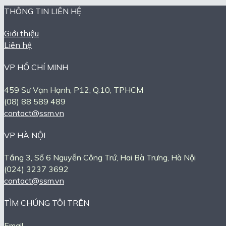
THÔNG TIN LIÊN HỆ
Giới thiệu
Liên hệ
VP HỒ CHÍ MINH
459 Sư Vạn Hạnh, P12, Q.10, TPHCM
(08) 88 589 489
contact@ssm.vn
VP HÀ NỘI
Tầng 3, Số 6 Nguyễn Công Trứ, Hai Bà Trưng, Hà Nội
(024) 3237 3692
contact@ssm.vn
TÌM CHÚNG TÔI TRÊN
Email