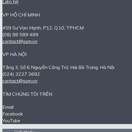
Liên hệ
VP HỒ CHÍ MINH
459 Sư Vạn Hạnh, P12, Q.10, TPHCM
(08) 88 589 489
contact@ssm.vn
VP HÀ NỘI
Tầng 3, Số 6 Nguyễn Công Trứ, Hai Bà Trưng, Hà Nội
(024) 3237 3692
contact@ssm.vn
TÌM CHÚNG TÔI TRÊN
Email
Facebook
YouTube