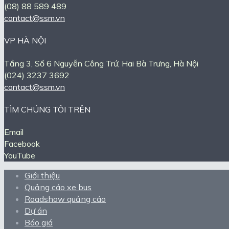
(08) 88 589 489
contact@ssm.vn
VP HÀ NỘI
Tầng 3, Số 6 Nguyễn Công Trứ, Hai Bà Trưng, Hà Nội
(024) 3237 3692
contact@ssm.vn
TÌM CHÚNG TÔI TRÊN
Email
Facebook
YouTube
Giới thiệu
Quảng cáo xe bus
Roadshow quảng cáo
Dự án
Báo giá