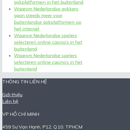
gokplatformen in het buitenland
Waarom Nederlandse gokkers
gaan steeds meer voor
buitenlandse gokplatformen op
het internet
Waarom Nederlandse spelers
selecteren online casino’s in het
buitenland
Waarom Nederlandse spelers
selecteren online casino’s in het
buitenland
THÔNG TIN LIÊN HỆ
Giới thiệu
Liên hệ
VP HỒ CHÍ MINH
459 Sư Vạn Hạnh, P12, Q.10, TPHCM