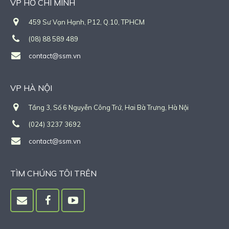
VP HỒ CHÍ MINH
459 Sư Vạn Hạnh, P12, Q.10, TPHCM
(08) 88 589 489
contact@ssm.vn
VP HÀ NỘI
Tầng 3, Số 6 Nguyễn Công Trứ, Hai Bà Trưng, Hà Nội
(024) 3237 3692
contact@ssm.vn
TÌM CHÚNG TÔI TRÊN