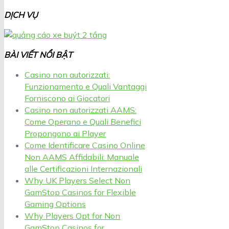
DỊCH VỤ
BÀI VIẾT NỔI BẬT
Casino non autorizzati:
Funzionamento e Quali Vantaggi
Forniscono ai Giocatori
Casino non autorizzati AAMS:
Come Operano e Quali Benefici
Propongono ai Player
Come Identificare Casino Online
Non AAMS Affidabili: Manuale
alle Certificazioni Internazionali
Why UK Players Select Non
GamStop Casinos for Flexible
Gaming Options
Why Players Opt for Non
GamStop Casinos for