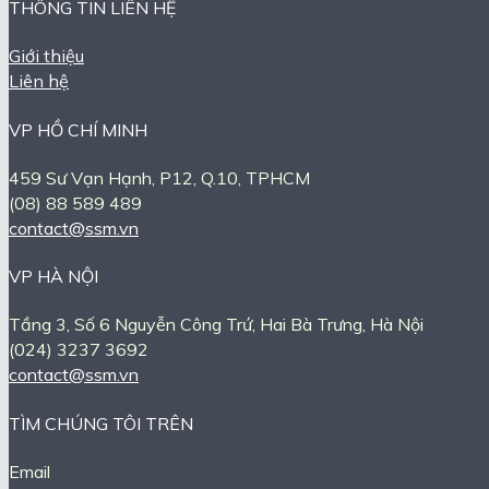
THÔNG TIN LIÊN HỆ
Giới thiệu
Liên hệ
VP HỒ CHÍ MINH
459 Sư Vạn Hạnh, P12, Q.10, TPHCM
(08) 88 589 489
contact@ssm.vn
VP HÀ NỘI
Tầng 3, Số 6 Nguyễn Công Trứ, Hai Bà Trưng, Hà Nội
(024) 3237 3692
contact@ssm.vn
TÌM CHÚNG TÔI TRÊN
Email