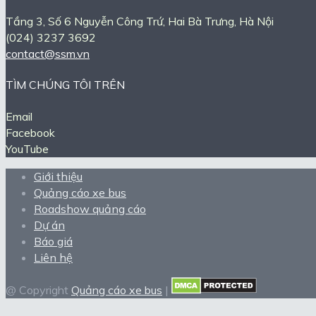
Tầng 3, Số 6 Nguyễn Công Trứ, Hai Bà Trưng, Hà Nội
(024) 3237 3692
contact@ssm.vn
TÌM CHÚNG TÔI TRÊN
Email
Facebook
YouTube
Giới thiệu
Quảng cáo xe bus
Roadshow quảng cáo
Dự án
Báo giá
Liên hệ
@ Copyright
Quảng cáo xe bus
|