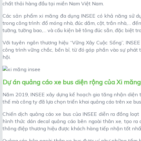
chất thải hàng đầu tại miền Nam Việt Nam.
Các sản phẩm xi măng đa dụng INSEE có khả năng sử dụng
trong công trình: đổ móng nhà, đúc dầm, cột, trần nhà,… đến
tường, tường bao,… và cấu kiện bê tông đúc sẵn, đặc biệt t
Với tuyên ngôn thương hiệu “Vững Xây Cuộc Sống”, INSEE
công trình vững chắc, bền bỉ, từ đó góp phần vào sự phát 
hội.
Dự án quảng cáo xe bus diện rộng của Xi măng 
Năm 2019, INSEE xây dựng kế hoạch gia tăng nhận diện thư
thế mà công ty đã lựa chọn triển khai quảng cáo trên xe bus
Chiến dịch quảng cáo xe bus của INSEE diễn ra đồng loạt
hình thức dán decal quảng cáo bên ngoài thân xe, tạo ra 
thông điệp thương hiệu được khách hàng tiếp nhận tốt nhấ
Quảng cáo bên ngoài thân xe bus được ví như những tấm b