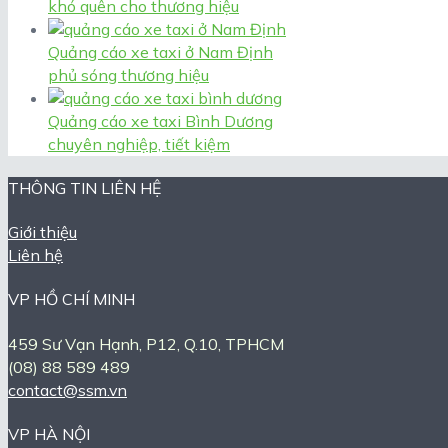
khó quên cho thương hiệu
Quảng cáo xe taxi ở Nam Định
phủ sóng thương hiệu
Quảng cáo xe taxi Bình Dương
chuyên nghiệp, tiết kiệm
THÔNG TIN LIÊN HỆ
Giới thiệu
Liên hệ
VP HỒ CHÍ MINH
459 Sư Vạn Hạnh, P12, Q.10, TPHCM
(08) 88 589 489
contact@ssm.vn
VP HÀ NỘI