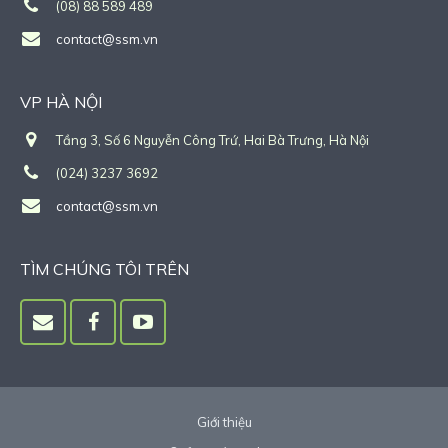
(08) 88 589 489
contact@ssm.vn
VP HÀ NỘI
Tầng 3, Số 6 Nguyễn Công Trứ, Hai Bà Trưng, Hà Nội
(024) 3237 3692
contact@ssm.vn
TÌM CHÚNG TÔI TRÊN
Giới thiệu