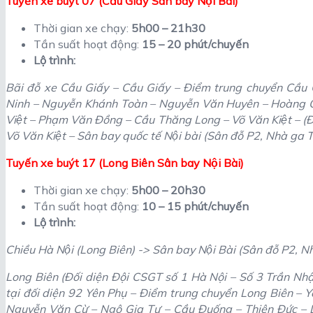
Tuyến xe buýt 07 (Cầu Giấy Sân bay Nội Bài)
Thời gian xe chạy:
5h00 – 21h30
Tần suất hoạt động:
15 – 20 phút/chuyến
Lộ trình:
Bãi đỗ xe Cầu Giấy – Cầu Giấy – Điểm trung chuyển Cầu 
Ninh – Nguyễn Khánh Toàn – Nguyễn Văn Huyên – Hoàng Qu
Việt – Phạm Văn Đồng – Cầu Thăng Long – Võ Văn Kiệt – (Đư
Võ Văn Kiệt – Sân bay quốc tế Nội bài (Sân đỗ P2, Nhà ga 
Tuyến xe buýt 17 (Long Biên Sân bay Nội Bài)
Thời gian xe chạy:
5h00 – 20h30
Tần suất hoạt động:
10 – 15 phút/chuyến
Lộ trình:
Chiều Hà Nội (Long Biên) -> Sân bay Nội Bài (Sân đỗ P2, N
Long Biên (Đối diện Đội CSGT số 1 Hà Nội – Số 3 Trần Nh
tại đối diện 92 Yên Phụ – Điểm trung chuyển Long Biên –
Nguyễn Văn Cừ – Ngô Gia Tự – Cầu Đuống – Thiên Đức – D