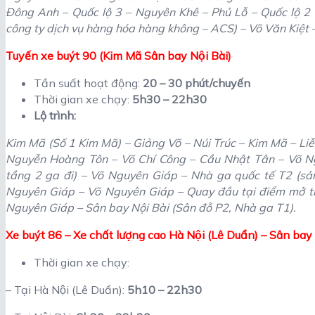
Đông Anh – Quốc lộ 3 – Nguyên Khê – Phủ Lỗ – Quốc lộ 2 
công ty dịch vụ hàng hóa hàng không – ACS) – Võ Văn Kiệt 
Tuyến xe buýt 90 (Kim Mã Sân bay Nội Bài)
Tần suất hoạt động:
20 – 30 phút/chuyến
Thời gian xe chạy:
5h30 – 22h30
Lộ trình:
Kim Mã (Số 1 Kim Mã) – Giảng Võ – Núi Trúc – Kim Mã – Li
Nguyễn Hoàng Tôn – Võ Chí Công – Cầu Nhật Tân – Võ Ngu
tầng 2 ga đi) – Võ Nguyên Giáp – Nhà ga quốc tế T2 (sả
Nguyên Giáp – Võ Nguyên Giáp – Quay đầu tại điểm mở tr
Nguyên Giáp – Sân bay Nội Bài (Sân đỗ P2, Nhà ga T1).
Xe buýt 86 – Xe chất lượng cao Hà Nội (Lê Duẩn) – Sân bay N
Thời gian xe chạy:
– Tại Hà Nội (Lê Duẩn):
5h10 – 22h30