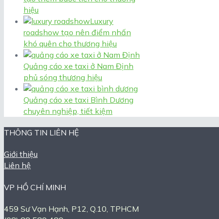
hiệu
Luxury
roadshow tạo nên điểm nhấn
khó quên cho thương hiệu
Quảng cáo xe taxi ở Nam Định
phủ sóng thương hiệu
Quảng cáo xe taxi Bình Dương
chuyên nghiệp, tiết kiệm
THÔNG TIN LIÊN HỆ
Giới thiệu
Liên hệ
VP HỒ CHÍ MINH
459 Sư Vạn Hạnh, P12, Q.10, TPHCM