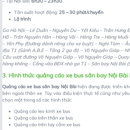
– Tại Nội Bài:
6h30 – 23h30
Tần suất hoạt động:
25 – 30 phút/chuyến
Lộ trình:
Ga Hà Nội – Lê Duẩn – Nguyễn Du – Yết Kiêu – Trần Hưng Đ
Hồ – Trần Nguyên Hãn – Hàng Vôi – Hàng Tre – Hàng Muối 
– Yên Phụ (Đường dành riêng cho xe buýt) – Nghi Tàm – Â
địa T1 (Sảnh A,B,E – Tầng 2 ga đi) – Võ Nguyên Giáp – N
Cầu vượt đường Võ Nguyên Giáp – Võ Nguyên Giáp – Quay đ
hàng không – Cổng vào BĐX nhà ga T1 – Sân bay Nội Bài (Sâ
3. Hình thức quảng cáo xe bus sân bay Nội Bài
Quảng cáo xe bus sân bay Nội Bài
hiện đang được triển kh
bên ngoài thân xe. Tùy vào điều kiện thực tế cũng như yêu 
chọn một trong số các hình thức:
Quảng cáo leo kính xe bus
Quảng cáo trên thân xe bus
Quảng cáo trên tay cầm xe bus