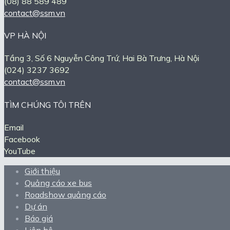
(08) 88 589 489
contact@ssm.vn
VP HÀ NỘI
Tầng 3, Số 6 Nguyễn Công Trứ, Hai Bà Trưng, Hà Nội
(024) 3237 3692
contact@ssm.vn
TÌM CHÚNG TÔI TRÊN
Email
Facebook
YouTube
Giới thiệu
Quảng cáo xe bus
Roadshow quảng cáo
Dự án
Báo giá
Liên hệ