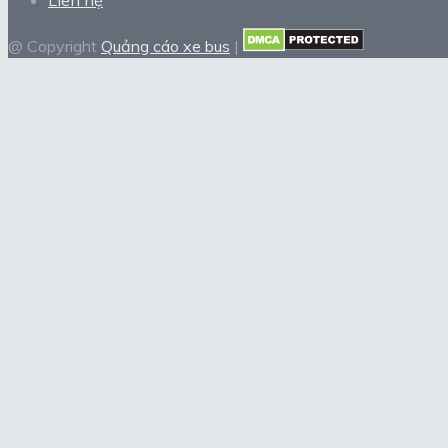
@ Copyright
Quảng cáo xe bus
|