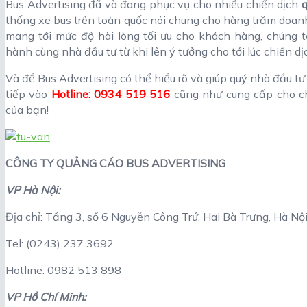
Bus Advertising đã và đang phục vụ cho nhiều chiến dịch
q
thống xe bus trên toàn quốc nói chung cho hàng trăm doan
mang tới mức độ hài lòng tối ưu cho khách hàng, chúng t
hành cùng nhà đầu tư từ khi lên ý tưởng cho tới lúc chiến dị
Và để Bus Advertising có thể hiểu rõ và giúp quý nhà đầu tư 
tiếp vào
Hotline: 0934 519 516
cũng như cung cấp cho ch
của bạn!
CÔNG TY QUẢNG CÁO BUS ADVERTISING
VP Hà Nội:
Địa chỉ: Tầng 3, số 6 Nguyễn Công Trứ, Hai Bà Trưng, Hà Nộ
Tel: (0243) 237 3692
Hotline: 0982 513 898
VP Hồ Chí Minh: