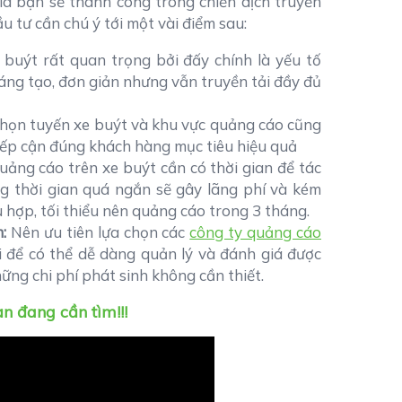
là bạn sẽ thành công trong chiến dịch truyền
 tư cần chú ý tới một vài điểm sau:
buýt rất quan trọng bởi đấy chính là yếu tố
sáng tạo, đơn giản nhưng vẫn truyền tải đầy đủ
họn tuyến xe buýt và khu vực quảng cáo cũng
iếp cận đúng khách hàng mục tiêu hiệu quả
uảng cáo trên xe buýt cần có thời gian để tác
g thời gian quá ngắn sẽ gây lãng phí và kém
 hợp, tối thiểu nên quảng cáo trong 3 tháng.
:
Nên ưu tiên lựa chọn các
công ty quảng cáo
 để có thể dễ dàng quản lý và đánh giá được
hững chi phí phát sinh không cần thiết.
n đang cần tìm!!!