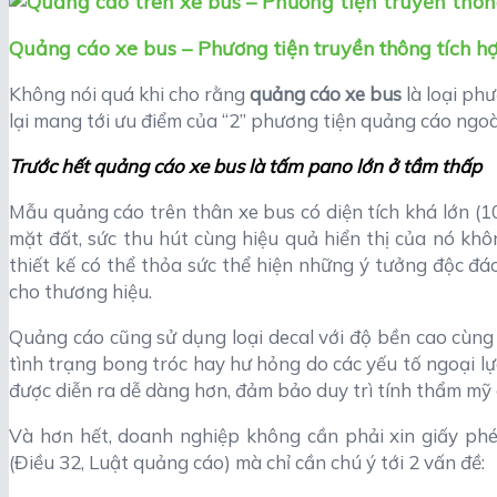
Quảng cáo xe bus – Phương tiện truyền thông tích hợ
Không nói quá khi cho rằng
quảng cáo xe bus
là loại phư
lại mang tới ưu điểm của “2” phương tiện quảng cáo ngoài
Trước hết quảng cáo xe bus là tấm pano lớn ở tầm thấp
Mẫu quảng cáo trên thân xe bus có diện tích khá lớn (10
mặt đất, sức thu hút cùng hiệu quả hiển thị của nó khô
thiết kế có thể thỏa sức thể hiện những ý tưởng độc đá
cho thương hiệu.
Quảng cáo cũng sử dụng loại decal với độ bền cao cùng
tình trạng bong tróc hay hư hỏng do các yếu tố ngoại l
được diễn ra dễ dàng hơn, đảm bảo duy trì tính thẩm mỹ
Và hơn hết, doanh nghiệp không cần phải xin giấy phé
(Điều 32, Luật quảng cáo) mà chỉ cần chú ý tới 2 vấn đề: