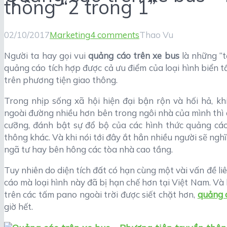
thông “2 trong 1”
02/10/2017
Marketing
4 comments
Thao Vu
Người ta hay gọi vui
quảng cáo trên xe bus
là những “t
quảng cáo tích hợp được cả ưu điểm của loại hình biển t
trên phương tiện giao thông.
Trong nhịp sống xã hội hiện đại bận rộn và hối hả, kh
ngoài đường nhiều hơn bên trong ngôi nhà của mình thì 
cưỡng, đánh bật sự đổ bộ của các hình thức quảng cáo
thông khác. Và khi nói tới đây ắt hẳn nhiều người sẽ ngh
ngã tư hay bên hông các tòa nhà cao tầng.
Tuy nhiên do diện tích đất có hạn cùng một vài vấn đề l
cáo mà loại hình này đã bị hạn chế hơn tại Việt Nam. Và 
trên các tấm pano ngoài trời được siết chặt hơn,
quảng 
giờ hết.