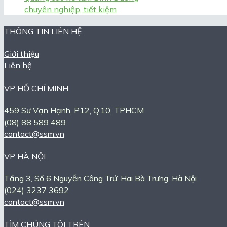
chuyên nghiệp, tiết kiệm
THÔNG TIN LIÊN HỆ
Giới thiệu
Liên hệ
VP HỒ CHÍ MINH
459 Sư Vạn Hạnh, P12, Q.10, TPHCM
(08) 88 589 489
contact@ssm.vn
VP HÀ NỘI
Tầng 3, Số 6 Nguyễn Công Trứ, Hai Bà Trưng, Hà Nội
(024) 3237 3692
contact@ssm.vn
TÌM CHÚNG TÔI TRÊN