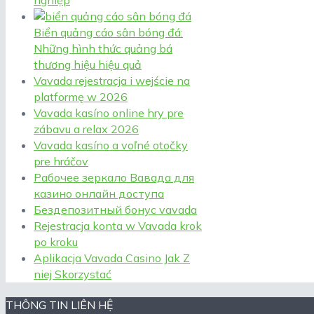
Biển quảng cáo sân bóng đá:
Những hình thức quảng bá
thương hiệu hiệu quả
Vavada rejestracja i wejście na
platformę w 2026
Vavada kasíno online hry pre
zábavu a relax 2026
Vavada kasíno a voľné otočky
pre hráčov
Рабочее зеркало Вавада для
казино онлайн доступа
Бездепозитный бонус vavada
Rejestracja konta w Vavada krok
po kroku
Aplikacja Vavada Casino Jak Z
niej Skorzystać
THÔNG TIN LIÊN HỆ