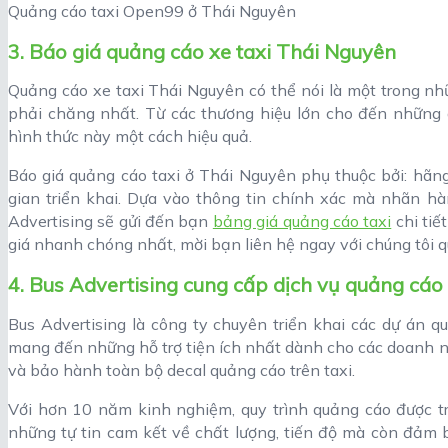
Quảng cáo taxi Open99 ở Thái Nguyên
3. Báo giá quảng cáo xe taxi Thái Nguyên
Quảng cáo xe taxi Thái Nguyên có thể nói là một trong nhữ
phải chăng nhất. Từ các thương hiệu lớn cho đến những 
hình thức này một cách hiệu quả.
Báo giá quảng cáo taxi ở Thái Nguyên phụ thuộc bởi: hãng
gian triển khai. Dựa vào thông tin chính xác mà nhãn hà
Advertising sẽ gửi đến bạn
bảng giá quảng cáo taxi
chi tiế
giá nhanh chóng nhất, mời bạn liên hệ ngay với chúng tôi 
4. Bus Advertising cung cấp dịch vụ quảng cáo
Bus Advertising là công ty chuyên triển khai các dự án q
mang đến những hỗ trợ tiện ích nhất dành cho các doanh ngh
và bảo hành toàn bộ decal quảng cáo trên taxi.
Với hơn 10 năm kinh nghiệm, quy trình quảng cáo được tr
những tự tin cam kết về chất lượng, tiến độ mà còn đảm b