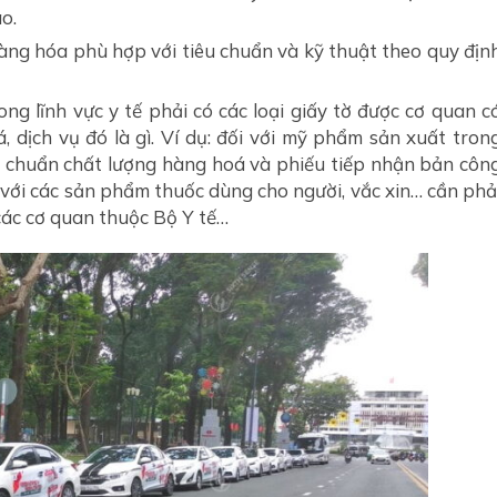
o.
àng hóa phù hợp với tiêu chuẩn và kỹ thuật theo quy địn
ng lĩnh vực y tế phải có các loại giấy tờ được cơ quan c
 dịch vụ đó là gì. Ví dụ: đối với mỹ phẩm sản xuất tron
u chuẩn chất lượng hàng hoá và phiếu tiếp nhận bản côn
 với các sản phẩm thuốc dùng cho người, vắc xin… cần phả
các cơ quan thuộc Bộ Y tế…