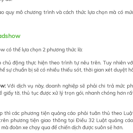
vào quy mô chương trình và cách thức lựa chọn mà có mứ
oadshow
w có thể lựa chọn 2 phương thức là:
chủ động thực hiện theo trình tự nêu trên. Tuy nhiên vớ
hể sự chuẩn bị sẽ có nhiều thiếu sót, thời gian xét duyệt h
ow:
Với dịch vụ này, doanh nghiệp sẽ phải chi trả mức ph
 giấy tờ, thủ tục được xử lý trọn gói, nhanh chóng hơn rấ
p thì các phương tiện quảng cáo phải tuân thủ theo Luậ
rên phương tiện giao thông tại Điều 32 Luật quảng cáo
 mà đoàn xe chạy qua để chiến dịch được suôn sẻ hơn.