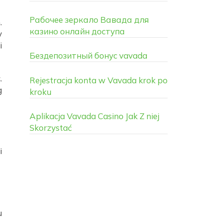
Рабочее зеркало Вавада для
.
казино онлайн доступа
y
i
Бездепозитный бонус vavada
.
Rejestracja konta w Vavada krok po
g
kroku
Aplikacja Vavada Casino Jak Z niej
Skorzystać
i
u