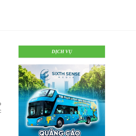
DỊCH VỤ
o
c