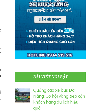
c
,
e
h
a
BÀI VIẾT NỔI BẬT
Quảng cáo xe bus Đà
ề
Nẵng: Cơ hội vàng tiếp cận
t
khách hàng du lịch hiệu
quả