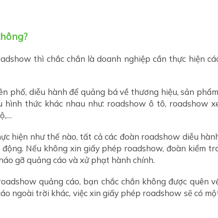
không?
roadshow thì chắc chắn là doanh nghiệp cần thực hiện cá
ên phố, diễu hành để quảng bá về thương hiệu, sản phẩm
u hình thức khác nhau như: roadshow ô tô, roadshow x
ộ,…
hực hiện như thế nào, tất cả các đoàn roadshow diễu hàn
 động. Nếu không xin giấy phép roadshow, đoàn kiểm tr
tháo gỡ quảng cáo và xử phạt hành chính.
 roadshow quảng cáo, bạn chắc chắn không được quên v
cáo ngoài trời khác, việc xin giấy phép roadshow sẽ có mộ