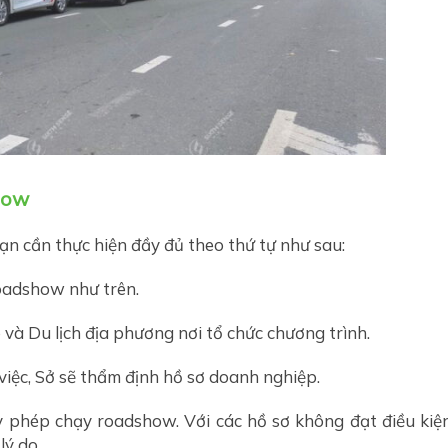
how
n cần thực hiện đầy đủ theo thứ tự như sau:
oadshow như trên.
và Du lịch địa phương nơi tổ chức chương trình.
iệc, Sở sẽ thẩm định hồ sơ doanh nghiệp.
y phép chạy roadshow. Với các hồ sơ không đạt điều kiệ
lý do.