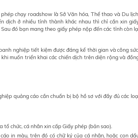
 phép chạy roadshow là Sở Văn hóa, Thể thao và Du lịch
ến dịch ở nhiều tỉnh thành khác nhau thì chỉ cần xin giấ
Sau đó bạn mang theo giấy phép nộp đến các tỉnh còn lạ
oanh nghiệp tiết kiệm được đáng kể thời gian và công sức
khi muốn triển khai các chiến dịch trên diện rộng và đồn
hiệp quảng cáo cần chuẩn bị bộ hồ sơ với đầy đủ các loạ
 tổ chức, cá nhân xin cấp Giấy phép (bản sao).
áo in màu, trên đó có chữ ký của cá nhân, hoặc con dấ