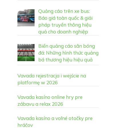
Quảng cáo trên xe bus:
Báo giá toàn quốc & giải
pháp truyền thông hiệu
quả cho doanh nghiệp
Biển quảng cáo sân bóng
đá: Những hình thức quảng
bá thương hiệu hiệu quả
Vavada rejestracja i wejście na
platformę w 2026
Vavada kasíno online hry pre
zábavu a relax 2026
Vavada kasíno a voľné otočky pre
hráčov