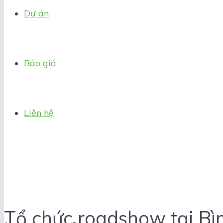
Dự án
Báo giá
Liên hệ
Tổ chức roadshow tại Bìn