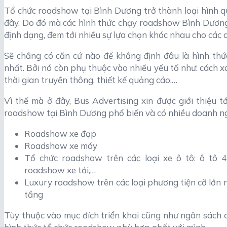
Tổ chức roadshow tại Bình Dương trở thành loại hình q
đây. Do đó mà các hình thức chạy roadshow Bình Dương
định dạng, đem tới nhiều sự lựa chọn khác nhau cho các 
Sẽ chẳng có căn cứ nào để khẳng định đâu là hình th
nhất. Bởi nó còn phụ thuộc vào nhiều yếu tố như: cách 
thời gian truyền thông, thiết kế quảng cáo,…
Vì thế mà ở đây, Bus Advertising xin được giới thiệu 
roadshow tại Bình Dương phổ biến và có nhiều doanh ng
Roadshow xe đạp
Roadshow xe máy
Tổ chức roadshow trên các loại xe ô tô: ô tô 4
roadshow xe tải,…
Luxury roadshow trên các loại phương tiện cỡ lớn 
tầng
Tùy thuộc vào mục đích triển khai cũng như ngân sách c