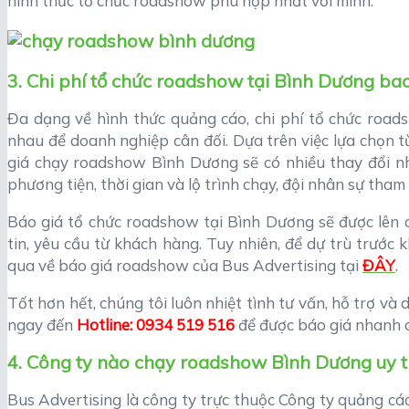
hình thức tổ chức roadshow phù hợp nhất với mình.
3. Chi phí tổ chức roadshow tại Bình Dương ba
Đa dạng về hình thức quảng cáo, chi phí tổ chức roa
nhau để doanh nghiệp cân đối. Dựa trên việc lựa chọn
giá chạy roadshow Bình Dương sẽ có nhiều thay đổi như
phương tiện, thời gian và lộ trình chạy, đội nhân sự tham 
Báo giá tổ chức roadshow tại Bình Dương sẽ được lên ch
tin, yêu cầu từ khách hàng. Tuy nhiên, để dự trù trước
qua về báo giá roadshow của Bus Advertising tại
ĐÂY
.
Tốt hơn hết, chúng tôi luôn nhiệt tình tư vấn, hỗ trợ và
ngay đến
Hotline: 0934 519 516
để được báo giá nhanh 
4. Công ty nào chạy roadshow Bình Dương uy t
Bus Advertising là công ty trực thuộc Công ty quảng cá