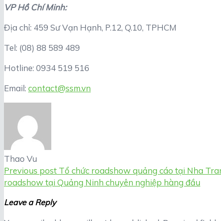
VP Hồ Chí Minh:
Địa chỉ: 459 Sư Vạn Hạnh, P.12, Q.10, TPHCM
Tel: (08) 88 589 489
Hotline: 0934 519 516
Email:
contact@ssm.vn
Thao Vu
Previous post
Tổ chức roadshow quảng cáo tại Nha Tra
roadshow tại Quảng Ninh chuyên nghiệp hàng đầu
Leave a Reply