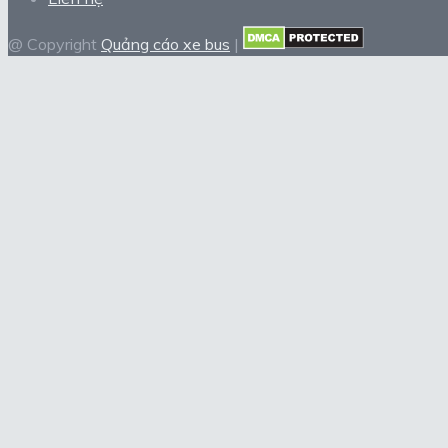
@ Copyright
Quảng cáo xe bus
|