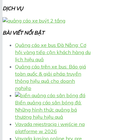
DỊCH VỤ
BÀI VIẾT NỔI BẬT
Quảng cáo xe bus Đà Nẵng: Cơ
hội vàng tiếp cận khách hàng du
lịch hiệu quả
Quảng cáo trên xe bus: Báo giá
toàn quốc & giải pháp truyền
thông hiệu quả cho doanh
nghiệp
Biển quảng cáo sân bóng đá:
Những hình thức quảng bá
thương hiệu hiệu quả
Vavada rejestracja i wejście na
platformę w 2026
Vavada kasíno online hry pre