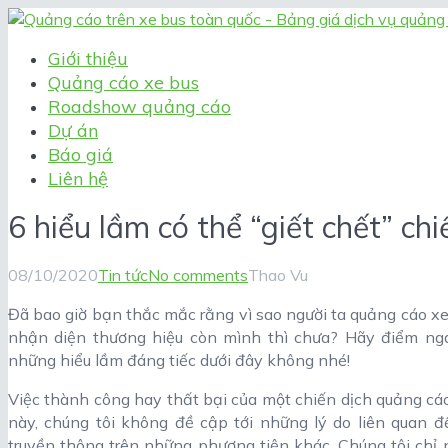
Giới thiệu
Quảng cáo xe bus
Roadshow quảng cáo
Dự án
Báo giá
Liên hệ
6 hiểu lầm có thể “giết chết” ch
08/10/2020
Tin tức
No comments
Thao Vu
Đã bao giờ bạn thắc mắc rằng vì sao người ta quảng cáo x
nhận diện thương hiệu còn mình thì chưa? Hãy điểm nga
những hiểu lầm đáng tiếc dưới đây không nhé!
Việc thành công hay thất bại của một chiến dịch quảng cáo 
này, chúng tôi không đề cập tới những lý do liên quan 
truyền thông trên những phương tiện khác. Chúng tôi chỉ