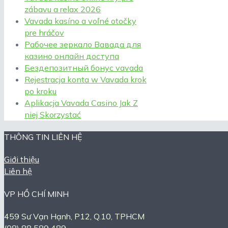
zábavu a relax 2026
Vavada kasíno a voľné otočky
pre hráčov
Рабочее зеркало Вавада для
казино онлайн доступа
Бездепозитный бонус vavada
Rejestracja konta w Vavada krok
po kroku
Aplikacja Vavada Casino Jak Z
niej Skorzystać
THÔNG TIN LIÊN HỆ
Giới thiệu
Liên hệ
VP HỒ CHÍ MINH
459 Sư Vạn Hạnh, P12, Q.10, TPHCM
(08) 88 589 489