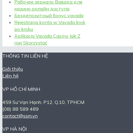
Рабочее зеркало Вавада для
казино онлайн доступа
Бездепозитный бонус vavada
Rejestracja konta w Vavada krok
po kroku
Aplikacja Vavada Casino Jak Z
niej Skorzystać
THÔNG TIN LIÊN HỆ
Giới thiệu
Liên hệ
VP HỒ CHÍ MINH
459 Sư Vạn Hạnh, P12, Q.10, TPHCM
(08) 88 589 489
contact@ssm.vn
VP HÀ NỘI