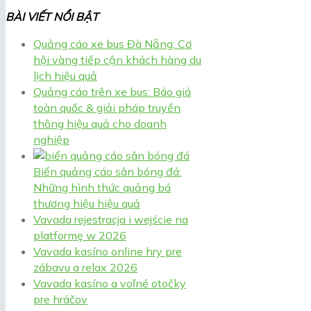
BÀI VIẾT NỔI BẬT
Quảng cáo xe bus Đà Nẵng: Cơ
hội vàng tiếp cận khách hàng du
lịch hiệu quả
Quảng cáo trên xe bus: Báo giá
toàn quốc & giải pháp truyền
thông hiệu quả cho doanh
nghiệp
Biển quảng cáo sân bóng đá:
Những hình thức quảng bá
thương hiệu hiệu quả
Vavada rejestracja i wejście na
platformę w 2026
Vavada kasíno online hry pre
zábavu a relax 2026
Vavada kasíno a voľné otočky
pre hráčov