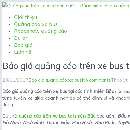
Giới thiệu
Quảng cáo xe bus
Roadshow quảng cáo
Dự án
Báo giá
Liên hệ
Báo giá quảng cáo trên xe bus t
23/11/2017
Báo giá quảng cáo xe bus
No comments
Thao Vu
Báo giá quảng cáo trên xe bus tại các tỉnh miền Bắc
của Si
từng tuyến xe giúp doanh nghiệp có thể định vị và khoa
dàng.
Cụ thể,
quảng cáo trên xe bus
tại miền Bắc
bao gồm:
Bắc N
Hà Nam, Ninh Bình, Thanh Hóa, Hòa Bình, Vĩnh Phúc, Tuyê