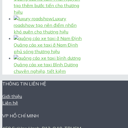
tạo thêm bước tiến cho thương
hiệu
Luxury
roadshow tạo nên điểm nhấn
khó quên cho thương hiệu
Quảng cáo xe taxi ở Nam Định
phủ sóng thương hiệu
Quảng cáo xe taxi Bình Dương
chuyên nghiệp, tiết kiệm
THÔNG TIN LIÊN HỆ
Giới thiệu
Liên hệ
VP HỒ CHÍ MINH