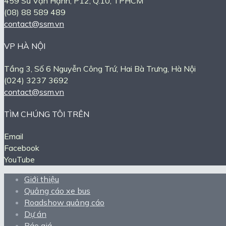
459 Sư Vạn Hạnh, P12, Q.10, TPHCM
(08) 88 589 489
contact@ssm.vn
VP HÀ NỘI
Tầng 3, Số 6 Nguyễn Công Trứ, Hai Bà Trưng, Hà Nội
(024) 3237 3692
contact@ssm.vn
TÌM CHÚNG TÔI TRÊN
Email
Facebook
YouTube
Giới thiệu
Quảng cáo xe bus
Roadshow quảng cáo
Dự án
Báo giá