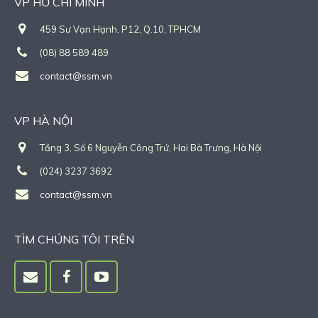
VP HỒ CHÍ MINH
459 Sư Vạn Hạnh, P12, Q.10, TPHCM
(08) 88 589 489
contact@ssm.vn
VP HÀ NỘI
Tầng 3, Số 6 Nguyễn Công Trứ, Hai Bà Trưng, Hà Nội
(024) 3237 3692
contact@ssm.vn
TÌM CHÚNG TÔI TRÊN