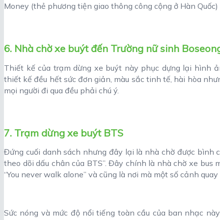
Money (thẻ phương tiện giao thông công cộng ở Hàn Quốc)
6. Nhà chờ xe buýt đến Trường nữ sinh Boseon
Thiết kế của trạm dừng xe buýt này phục dựng lại hình ả
thiết kế đều hết sức đơn giản, màu sắc tinh tế, hài hòa nh
mọi người đi qua đều phải chú ý.
7. Trạm dừng xe buýt BTS
Đứng cuối danh sách nhưng đây lại là nhà chờ được bình c
theo dõi dấu chân của BTS”. Đây chính là nhà chờ xe bu
“You never walk alone” và cũng là nơi mà một số cảnh quay
Sức nóng và mức độ nổi tiếng toàn cầu của ban nhạc này 