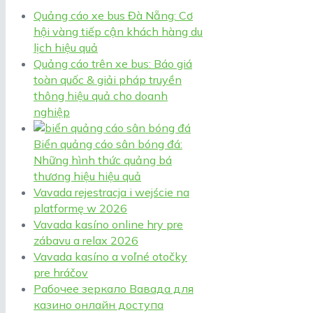
Quảng cáo xe bus Đà Nẵng: Cơ
hội vàng tiếp cận khách hàng du
lịch hiệu quả
Quảng cáo trên xe bus: Báo giá
toàn quốc & giải pháp truyền
thông hiệu quả cho doanh
nghiệp
Biển quảng cáo sân bóng đá:
Những hình thức quảng bá
thương hiệu hiệu quả
Vavada rejestracja i wejście na
platformę w 2026
Vavada kasíno online hry pre
zábavu a relax 2026
Vavada kasíno a voľné otočky
pre hráčov
Рабочее зеркало Вавада для
казино онлайн доступа