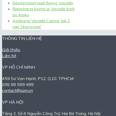
Бездепозитный бонус vavada
Rejestracja konta w Vavada krok
po kroku
Aplikacja Vavada Casino Jak Z
niej Skorzystać
THÔNG TIN LIÊN HỆ
Giới thiệu
Liên hệ
VP HỒ CHÍ MINH
459 Sư Vạn Hạnh, P12, Q.10, TPHCM
(08) 88 589 489
contact@ssm.vn
VP HÀ NỘI
Tầng 3, Số 6 Nguyễn Công Trứ, Hai Bà Trưng, Hà Nội