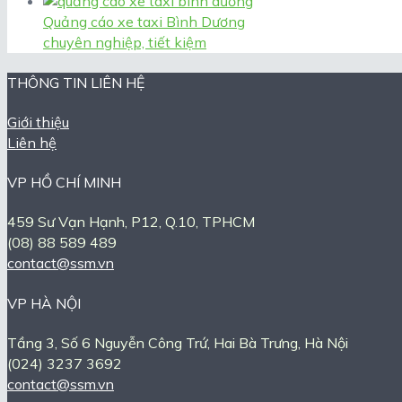
Quảng cáo xe taxi Bình Dương
chuyên nghiệp, tiết kiệm
THÔNG TIN LIÊN HỆ
Giới thiệu
Liên hệ
VP HỒ CHÍ MINH
459 Sư Vạn Hạnh, P12, Q.10, TPHCM
(08) 88 589 489
contact@ssm.vn
VP HÀ NỘI
Tầng 3, Số 6 Nguyễn Công Trứ, Hai Bà Trưng, Hà Nội
(024) 3237 3692
contact@ssm.vn