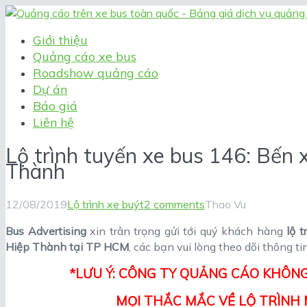
Giới thiệu
Quảng cáo xe bus
Roadshow quảng cáo
Dự án
Báo giá
Liên hệ
Lộ trình tuyến xe bus 146: Bến
Thành
12/08/2019
Lộ trình xe buýt
2 comments
Thao Vu
Bus Advertising
xin trân trọng gửi tới quý khách hàng
lộ 
Hiệp Thành tại TP HCM
, các bạn vui lòng theo dõi thông tin
*LƯU Ý: CÔNG TY QUẢNG CÁO KHÔNG
MỌI THẮC MẮC VỀ LỘ TRÌNH M