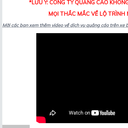
*LƯU Ý: CÔNG TY QUẢNG CÁO KHÔNG
MỌI THẮC MẮC VỀ LỘ TRÌNH M
Mời các bạn xem thêm video về dịch vụ quảng cáo trên xe 