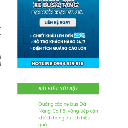
–
–
–
g
g
BÀI VIẾT NỔI BẬT
Quảng cáo xe bus Đà
Nẵng: Cơ hội vàng tiếp cận
khách hàng du lịch hiệu
quả