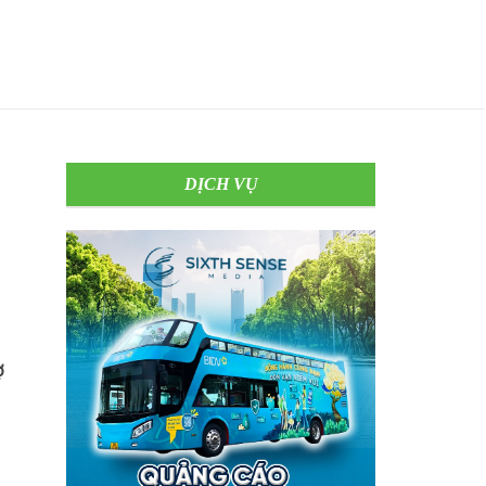
DỊCH VỤ
ợ