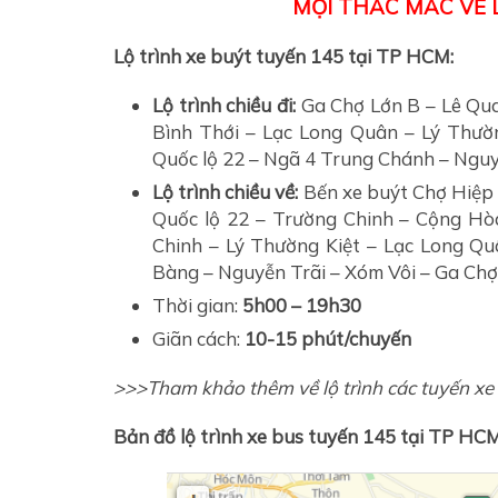
MỌI THẮC MẮC VỀ L
Lộ trình xe buýt tuyến 145 tại TP HCM:
Lộ trình chiều đi:
Ga Chợ Lớn B – Lê Qu
Bình Thới – Lạc Long Quân – Lý Thườ
Quốc lộ 22 – Ngã 4 Trung Chánh – Ngu
Lộ trình chiều về:
Bến xe buýt Chợ Hiệp
Quốc lộ 22 – Trường Chinh – Cộng H
Chinh – Lý Thường Kiệt – Lạc Long Q
Bàng – Nguyễn Trãi – Xóm Vôi – Ga Chợ
Thời gian:
5h00 – 19h30
Giãn cách:
10-15 phút/chuyến
>>>Tham khảo thêm về lộ trình các tuyến 
Bản đồ lộ trình xe bus tuyến 145 tại TP HCM