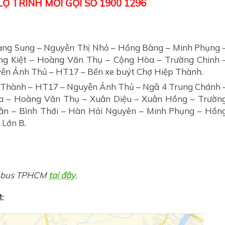
Ộ TRÌNH MỜI GỌI SỐ 1900 1296
ang Sung – Nguyễn Thị Nhỏ – Hồng Bàng – Minh Phụng 
ng Kiệt – Hoàng Văn Thụ – Cộng Hòa – Trường Chinh 
yễn Ảnh Thủ – HT17 – Bến xe buýt Chợ Hiệp Thành.
 Thành – HT17 – Nguyễn Ảnh Thủ – Ngã 4 Trung Chánh 
òa – Hoàng Văn Thụ – Xuân Diệu – Xuân Hồng – Trườn
uân – Bình Thới – Hàn Hải Nguyên – Minh Phụng – Hồn
 Lớn B.
xe bus TPHCM
tại đây
.
: