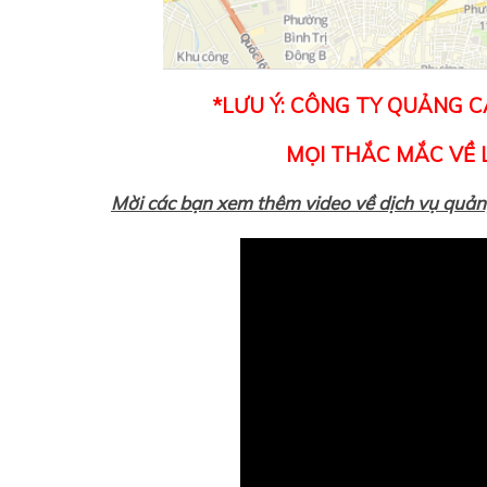
*LƯU Ý: CÔNG TY QUẢNG 
MỌI THẮC MẮC VỀ L
Mời các bạn xem thêm video về dịch vụ quản