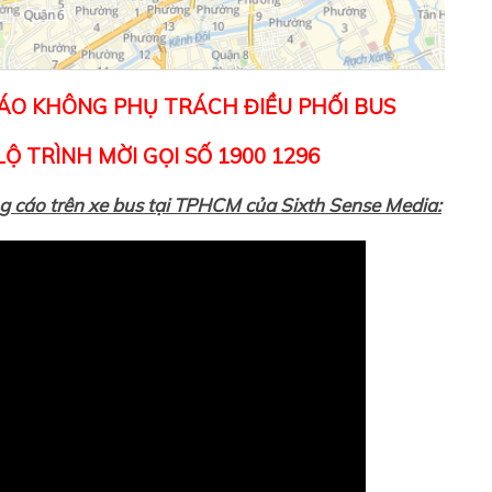
CÁO KHÔNG PHỤ TRÁCH ĐIỀU PHỐI BUS
Ộ TRÌNH MỜI GỌI SỐ 1900 1296
g cáo trên xe bus tại TPHCM của Sixth Sense Media: