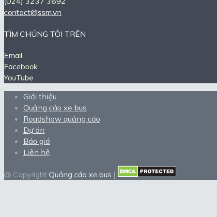
(024) 3237 3692
contact@ssm.vn
TÌM CHÚNG TÔI TRÊN
Email
Facebook
YouTube
Giới thiệu
Quảng cáo xe bus
Roadshow quảng cáo
Dự án
Báo giá
Liên hệ
@ Copyright
Quảng cáo xe bus
|