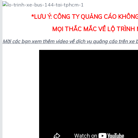
*LƯU Ý: CÔNG TY QUẢNG CÁO KHÔNG
MỌI THẮC MẮC VỀ LỘ TRÌNH M
Mời các bạn xem thêm video về dịch vụ quảng cáo trên xe 