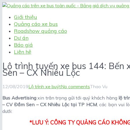
Giới thiệu
Quảng cáo xe bus
Roadshow quảng cáo
Dự án
Báo giá
Liên hệ
Lộ trình tuyến xe bus 144: Bến
Sen – CX Nhiêu Lộc
12/08/2019
Lộ trình xe buýt
No comments
Thao Vu
Bus Advertising
xin trân trọng gửi tới quý khách hàng
lộ tr
– CV Đầm Sen – CX Nhiêu Lộc tại TP HCM
, các bạn vui l
dưới:
*LƯU Ý: CÔNG TY QUẢNG CÁO KHÔNG