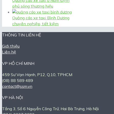
Quảng cáo xe taxi ở Nam Định
phủ sóng thương hiệu
Quảng cáo xe taxi Bình Dương
chuyên nghiệp, tiết kiệm
THÔNG TIN LIÊN HỆ
Giới thiệu
Liên hệ
VP HỒ CHÍ MINH
459 Sư Vạn Hạnh, P12, Q.10, TPHCM
(08) 88 589 489
contact@ssm.vn
VP HÀ NỘI
Tầng 3, Số 6 Nguyễn Công Trứ, Hai Bà Trưng, Hà Nội