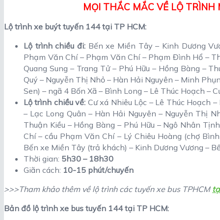
MỌI THẮC MẮC VỀ LỘ TRÌNH M
Lộ trình xe buýt tuyến 144 tại TP HCM:
Lộ trình chiều đi:
Bến xe Miền Tây – Kinh Dương Vư
Phạm Văn Chí – Phạm Văn Chí – Phạm Đình Hổ – Thá
Quang Sung – Trang Tử – Phú Hữu – Hồng Bàng – Th
Quý – Nguyễn Thị Nhỏ – Hàn Hải Nguyên – Minh Phụn
Sen) – ngã 4 Bốn Xã – Bình Long – Lê Thúc Hoạch – C
Lộ trình chiều về:
Cư xá Nhiêu Lộc – Lê Thúc Hoạch –
– Lạc Long Quân – Hàn Hải Nguyên – Nguyễn Thị Nh
Thuận Kiều – Hồng Bàng – Phú Hữu – Ngô Nhân Tịn
Chí – cầu Phạm Văn Chí – Lý Chiêu Hoàng (chợ Bìn
Bến xe Miền Tây (trả khách) – Kinh Dương Vương – B
Thời gian:
5h30 – 18h30
Giãn cách:
10-15 phút/chuyến
>>>Tham khảo thêm về lộ trình các tuyến xe bus TPHCM
tạ
Bản đồ lộ trình xe bus tuyến 144 tại TP HCM: