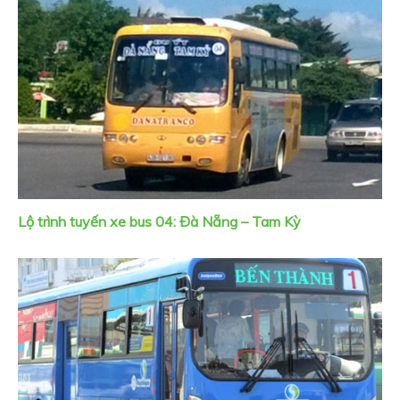
Lộ trình tuyến xe bus 04: Đà Nẵng – Tam Kỳ