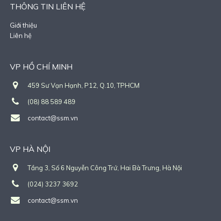
THÔNG TIN LIÊN HỆ
Giới thiệu
Liên hệ
VP HỒ CHÍ MINH
459 Sư Vạn Hạnh, P12, Q.10, TPHCM
(08) 88 589 489
contact@ssm.vn
VP HÀ NỘI
Tầng 3, Số 6 Nguyễn Công Trứ, Hai Bà Trưng, Hà Nội
(024) 3237 3692
contact@ssm.vn