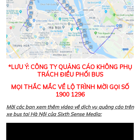
*LƯU Ý: CÔNG TY QUẢNG CÁO KHÔNG PHỤ
TRÁCH ĐIỀU PHỐI BUS
MỌI THẮC MẮC VỀ LỘ TRÌNH MỜI GỌI SỐ
1900 1296
Mời các bạn xem thêm video về dịch vụ quảng cáo trên
xe bus tại Hà Nội của Sixth Sense Media: