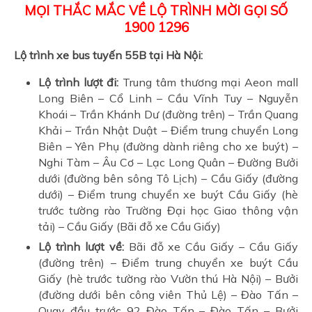
MỌI THẮC MẮC VỀ LỘ TRÌNH MỜI GỌI SỐ
1900 1296
Lộ trình xe bus tuyến 55B tại Hà Nội:
Lộ trình lượt đi:
Trung tâm thương mại Aeon mall
Long Biên – Cổ Linh – Cầu Vĩnh Tuy – Nguyễn
Khoái – Trần Khánh Dư (đường trên) – Trần Quang
Khải – Trần Nhật Duật – Điểm trung chuyển Long
Biên – Yên Phụ (đường dành riêng cho xe buýt) –
Nghi Tàm – Âu Cơ – Lạc Long Quân – Đường Bưởi
dưới (đường bên sông Tô Lịch) – Cầu Giấy (đường
dưới) – Điểm trung chuyển xe buýt Cầu Giấy (hè
trước tường rào Trường Đại học Giao thông vận
tải) – Cầu Giấy (Bãi đỗ xe Cầu Giấy)
Lộ trình lượt về:
Bãi đỗ xe Cầu Giấy – Cầu Giấy
(đường trên) – Điểm trung chuyển xe buýt Cầu
Giấy (hè trước tường rào Vườn thú Hà Nội) – Bưởi
(đường dưới bên công viên Thủ Lệ) – Đào Tấn –
Quay đầu trước 92 Đào Tấn – Đào Tấn – Bưởi