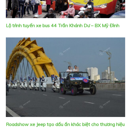
Lộ trình tuyến xe bus 44 Trần Khánh Dư – BX Mỹ Đình
Roadshow xe Jeep tạo dấu ấn khác biệt cho thương hiệu