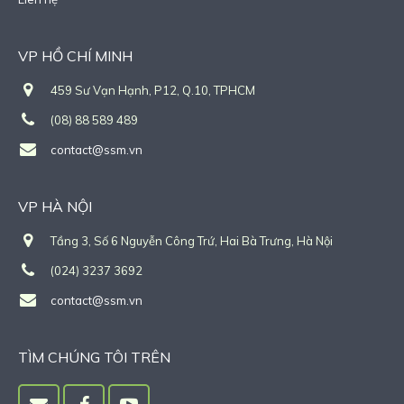
VP HỒ CHÍ MINH
459 Sư Vạn Hạnh, P12, Q.10, TPHCM
(08) 88 589 489
contact@ssm.vn
VP HÀ NỘI
Tầng 3, Số 6 Nguyễn Công Trứ, Hai Bà Trưng, Hà Nội
(024) 3237 3692
contact@ssm.vn
TÌM CHÚNG TÔI TRÊN