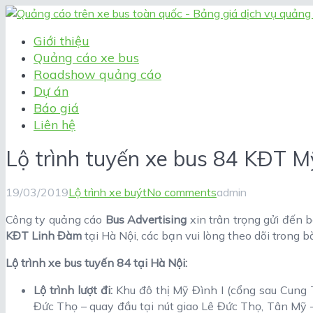
Giới thiệu
Quảng cáo xe bus
Roadshow quảng cáo
Dự án
Báo giá
Liên hệ
Lộ trình tuyến xe bus 84 KĐT M
19/03/2019
Lộ trình xe buýt
No comments
admin
Công ty quảng cáo
Bus Advertising
xin trân trọng gửi đến
KĐT Linh Đàm
tại Hà Nội, các bạn vui lòng theo dõi trong bà
Lộ trình xe bus tuyến 84 tại Hà Nội:
Lộ trình lượt đi:
Khu đô thị Mỹ Đình I (cổng sau Cung 
Đức Thọ – quay đầu tại nút giao Lê Đức Thọ, Tân Mỹ