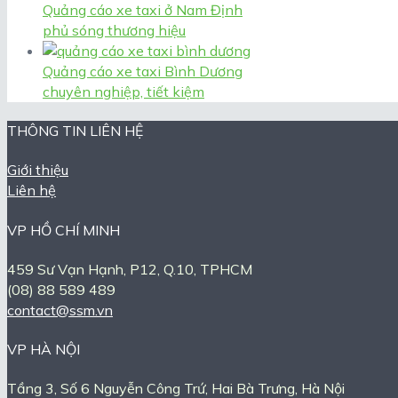
Quảng cáo xe taxi ở Nam Định
phủ sóng thương hiệu
Quảng cáo xe taxi Bình Dương
chuyên nghiệp, tiết kiệm
THÔNG TIN LIÊN HỆ
Giới thiệu
Liên hệ
VP HỒ CHÍ MINH
459 Sư Vạn Hạnh, P12, Q.10, TPHCM
(08) 88 589 489
contact@ssm.vn
VP HÀ NỘI
Tầng 3, Số 6 Nguyễn Công Trứ, Hai Bà Trưng, Hà Nội