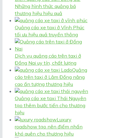
Những hình thức quảng bá
thương hiệu hiệu quả
Quảng cáo xe taxi ở Vĩnh Phúc
tối ưu hiệu quả truyền thông
Dịch vụ quảng cáo trên taxi ở
Đồng Nai uy tín, chất lượng
Quảng
cáo trên taxi ở Lâm Đồng nâng
cao ấn tượng thương hiệu
Quảng cáo xe taxi Thái Nguyên
tạo thêm bước tiến cho thương
hiệu
Luxury
roadshow tạo nên điểm nhấn
khó quên cho thương hiệu