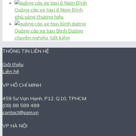
Quảng cáo xe taxi ở Nam Định
phủ sóng thương hiệu
Quảng cáo xe taxi Bình Dương
chuyên nghiệp, tiết kiệm
THÔNG TIN LIÊN HỆ
Giới thiệu
Liên hệ
VP HỒ CHÍ MINH
459 Sư Vạn Hạnh, P12, Q.10, TPHCM
(08) 88 589 489
contact@ssm.vn
VP HÀ NỘI