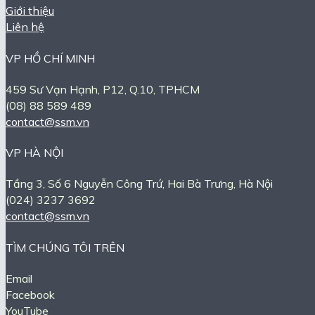
Giới thiệu
Liên hệ
VP HỒ CHÍ MINH
459 Sư Vạn Hạnh, P12, Q.10, TPHCM
(08) 88 589 489
contact@ssm.vn
VP HÀ NỘI
Tầng 3, Số 6 Nguyễn Công Trứ, Hai Bà Trưng, Hà Nội
(024) 3237 3692
contact@ssm.vn
TÌM CHÚNG TÔI TRÊN
Email
Facebook
YouTube