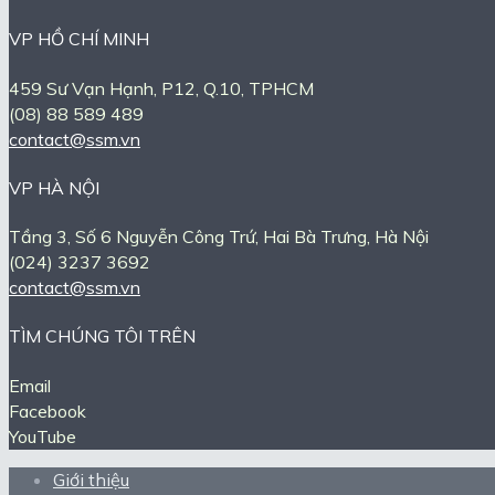
VP HỒ CHÍ MINH
459 Sư Vạn Hạnh, P12, Q.10, TPHCM
(08) 88 589 489
contact@ssm.vn
VP HÀ NỘI
Tầng 3, Số 6 Nguyễn Công Trứ, Hai Bà Trưng, Hà Nội
(024) 3237 3692
contact@ssm.vn
TÌM CHÚNG TÔI TRÊN
Email
Facebook
YouTube
Giới thiệu