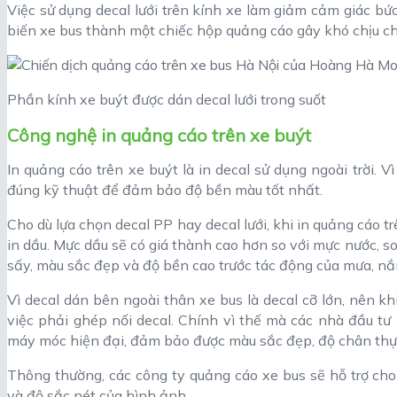
Việc sử dụng decal lưới trên kính xe làm giảm cảm giác b
biến xe bus thành một chiếc hộp quảng cáo gây khó chịu c
Phần kính xe buýt được dán decal lưới trong suốt
Công nghệ in quảng cáo trên xe buýt
In quảng cáo trên xe buýt là in decal sử dụng ngoài trời.
đúng kỹ thuật để đảm bảo độ bền màu tốt nhất.
Cho dù lựa chọn decal PP hay decal lưới, khi in quảng cáo tr
in dầu. Mực dầu sẽ có giá thành cao hơn so với mực nước,
sấy, màu sắc đẹp và độ bền cao trước tác động của mưa, nắ
Vì decal dán bên ngoài thân xe bus là decal cỡ lớn, nên k
việc phải ghép nối decal. Chính vì thế mà các nhà đầu tư
máy móc hiện đại, đảm bảo được màu sắc đẹp, độ chân thực
Thông thường, các công ty quảng cáo xe bus sẽ hỗ trợ cho
và độ sắc nét của hình ảnh.